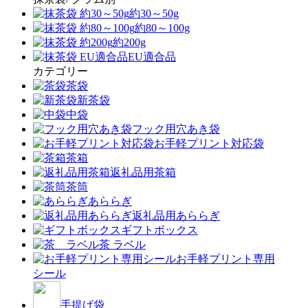
約30～50g
約80～100g
約200g
EU適合品
カテゴリー
茶袋
新茶袋
中袋
フック用穴あき袋
お手軽プリント対応袋
茶箱
返礼品用茶箱
茶筒
あららぎ
返礼品用あららぎ
ギフトボックス
茶 ラベル
お手軽プリント専用
シール
手提げ袋