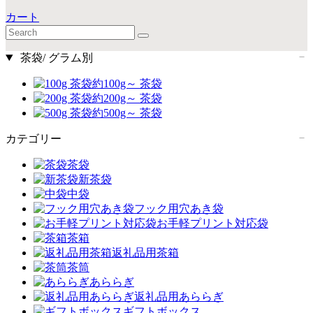
カート
茶袋/ グラム別
約100g～ 茶袋
約200g～ 茶袋
約500g～ 茶袋
カテゴリー
茶袋
新茶袋
中袋
フック用穴あき袋
お手軽プリント対応袋
茶箱
返礼品用茶箱
茶筒
あららぎ
返礼品用あららぎ
ギフトボックス