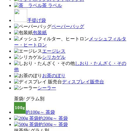
茶 ラベル
手提げ袋
ペーパーバッグ
包装紙
メッシュフィルタ
ー・ヒートロン
エージレス
シリカゲル
しおり・たんざく・その
他
お茶のぼり
ディスプレイ販売台
シーラー
茶袋/ グラム別
約100g～ 茶袋
約200g～ 茶袋
約500g～ 茶袋
抹茶袋/ グラム別