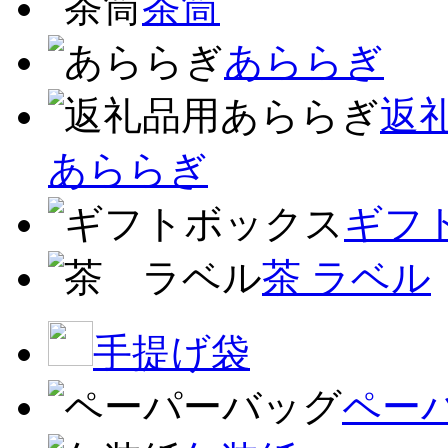
茶筒
あららぎ
返
あららぎ
ギフ
茶 ラベル
手提げ袋
ペー