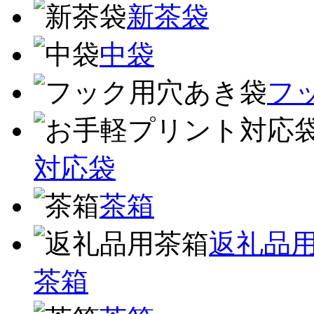
新茶袋
中袋
フ
対応袋
茶箱
返礼品
茶箱