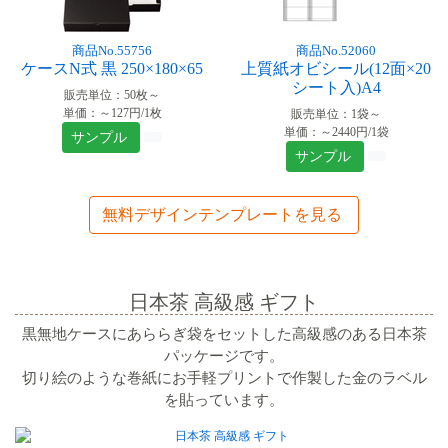
商品No.55756
商品No.52060
ケースN式 黒 250×180×65
上質紙オビシール(12面×20
シート入)A4
販売単位：50枚～
単価：～127円/1枚
販売単位：1袋～
単価：～2440円/1袋
サンプル
サンプル
無料デザインテンプレートを見る
日本茶 高級感 ギフト
黒無地ケースにあららぎ袋をセットした高級感のある日本茶
パッケージです。
切り絵のような巻紙にお手軽プリントで作製した金のラベル
を貼っています。