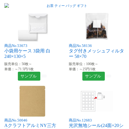
商品No.53673
商品No.58136
小袋用ケース 3袋用 白
タグ付きメッシュフィルタ
240×130×5
ー 58×70
販売単位：50枚～
販売単位：100枚～
単価：～71.5円/1枚
単価：～25円/1枚
サンプル
サンプル
商品No.50046
商品No.12683
AクラフトアルミNY三方
光沢無地シール(24面×20シ