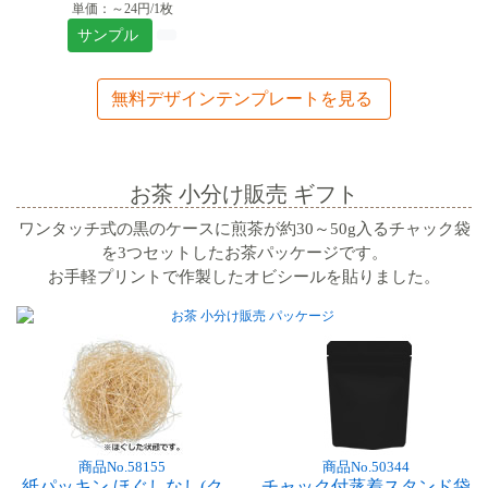
単価：～24円/1枚
サンプル
無料デザインテンプレートを見る
お茶 小分け販売 ギフト
ワンタッチ式の黒のケースに煎茶が約30～50g入るチャック袋
を3つセットしたお茶パッケージです。
お手軽プリントで作製したオビシールを貼りました。
商品No.58155
商品No.50344
紙パッキン ほぐしなし(ク
チャック付蒸着スタンド袋