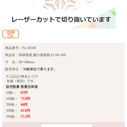
商品番号：No.58349
商品名：和柄巻紙 麻の葉模様 白 60×400
寸 法：60×400mm
販売単位：
50枚単位で承ります。
※上記は1枚あたりの
単価（税別）です。
販売数量
数量別単価
50枚～
87円
100枚～
75.9円
200枚～
66円
300枚～
61.6円
500枚～
57.2円