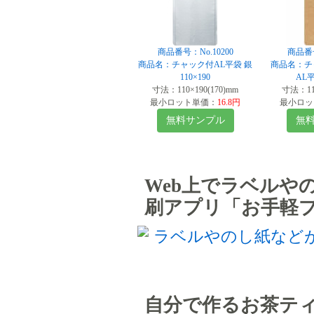
商品番号：No.10200
商品番号
商品名：チャック付AL平袋 銀
商品名：チ
110×190
AL平
寸法：110×190(170)mm
寸法：110
最小ロット単価：
16.8円
最小ロッ
無料サンプル
無
Web上でラベルや
刷アプリ「お手軽プ
自分で作るお茶テ