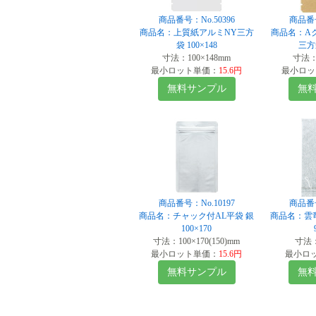
商品番号：No.50396
商品番号
商品名：上質紙アルミNY三方
商品名：A
袋 100×148
三方袋
寸法：100×148mm
寸法：1
最小ロット単価：
15.6円
最小ロッ
無料サンプル
無
商品番号：No.10197
商品番号
商品名：チャック付AL平袋 銀
商品名：雲
100×170
寸法：100×170(150)mm
寸法：
最小ロット単価：
15.6円
最小ロ
無料サンプル
無