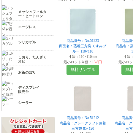
メッシュフィルタ
ー・ヒートロン
エージレス
商品番号：No.51223
商品番号
シリカゲル
商品名：蒸着三方袋 くすみブ
商品名：蒸
ルー 110×110
寸法：110×110mm
寸法：1
しおり、たんざく
オビ
最小ロット単価：
13.8円
最小ロッ
無料サンプル
無
お茶のぼり
ディスプレイ
販売台
シーラー
商品番号：No.51212
商品番号
商品名：グレークラフト蒸着
商品名：グ
三方袋 85×120
三方袋