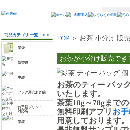
商品カテゴリ 一覧 ＞＞
TOP
＞ お茶 小分け 販
茶袋
お茶が小分け販売でき
新茶袋
中袋
お茶のティー バッ
いたします。
フック用穴あき袋
茶葉10g～70gま
お手軽プリント
無料印刷アプリ
お手
対応袋
用意しております。
茶箱
是非無料サンプルで