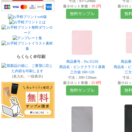
寸法：85×120mm
寸法：1
最小ロット単価：
19.2円
最小ロッ
無料サンプル
無
らくらく＠印刷
商品番号：No.51218
商品番号
商品名：ピンククラフト蒸着
商品名：ピ
三方袋 100×120
三方袋
(名入れ、一括表示)
寸法：100×120mm
寸法：1
最小ロット単価：
21.6円
最小ロッ
無料サンプル
無