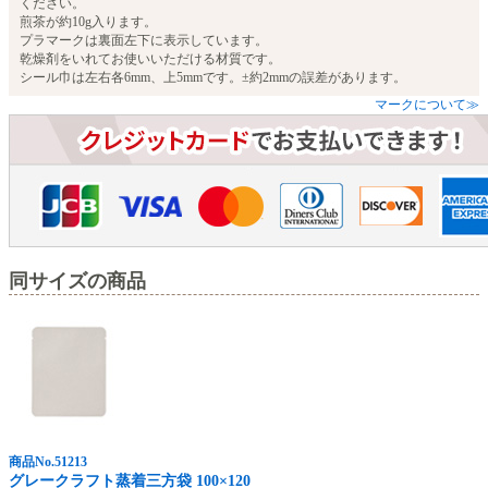
ください。
煎茶が約10g入ります。
プラマークは裏面左下に表示しています。
乾燥剤をいれてお使いいただける材質です。
シール巾は左右各6mm、上5mmです。±約2mmの誤差があります。
マークについて≫
同サイズの商品
商品No.51213
グレークラフト蒸着三方袋 100×120