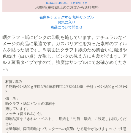
PACKAGE LINKのカートに追加します
5,000円(税抜)以上のご注文から送料無料
在庫をチェックする
無料サンプル
お気に入り
商品について問合せ
晒クラフト紙にピンクの印刷を施しています。ナチュラルなイ
メージの商品に最適です。ガスバリア性を持った素材のフィル
ムを貼った袋です。※表面はクラフト紙のため風合いに濃淡や
色ぬけ（白い点）が生じ、ピンクの見え方にも差がでます。ア
ルミ蒸着タイプですので、強度はサンプルにてお確かめくださ
い。
材質 / 厚み：
片艶晒ｸﾗﾌﾄ紙50ｇ/PE15/ｱﾙﾐ蒸着PET12/PE20/LL60 合計：ｸﾗﾌﾄ紙50ｇ+107ﾐｸﾛ
ﾝ
備 考：
晒クラフト紙にピンクの印刷を
施しています。
ノッチ（切り込み）付。
印刷品質を「きれい・ベスト」、用紙を「封筒・厚紙」に設定しお試しくだ
さい。
大量印刷、両面印刷はプリンターへの負荷になる場合がありますのでご注意