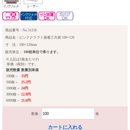
商品番号：No.51218
商品名：ピンククラフト蒸着三方袋 100×120
寸 法：100×120mm
販売単位：
100枚単位で承ります。
※上記は1枚あたりの
単価（税別）です。
販売数量
数量別単価
100枚～
35円
500枚～
25.2円
1000枚～
24円
3000枚～
22.8円
6000枚～
21.6円
数量：
枚
カートに入れる