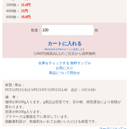
2000枚～
21.6円
4000枚～
21円
8000枚～
19.8円
数量：
枚
カートに入れる
PACKAGE LINKのカートに追加します
5,000円(税抜)以上のご注文から送料無料
在庫をチェックする
無料サンプル
お気に入り
商品について問合せ
材質 / 厚み：
PET12/PE15/AL6.5/PE15/NY15/PE15/LL40 合計：118.5ﾐｸﾛﾝ
備 考：
珈琲が約100g入ります。g表記は目安です。豆や粉、焙煎度合により容積が
変わります。
煎茶が約100g入ります。
プラマークは裏面左下に表示しています。
脱酸素剤及び、乾燥剤をいれてお使いいただける材質です。
マークについて≫