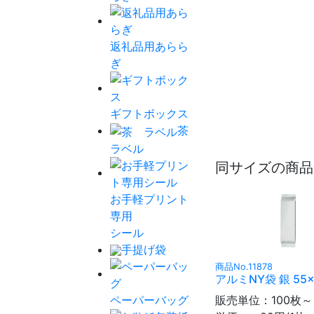
返礼品用あらら
ぎ
ギフトボックス
茶
ラベル
同サイズの商品
お手軽プリント
専用
シール
手提げ袋
商品No.11878
アルミNY袋 銀 55×
ペーパーバッグ
販売単位：100枚～