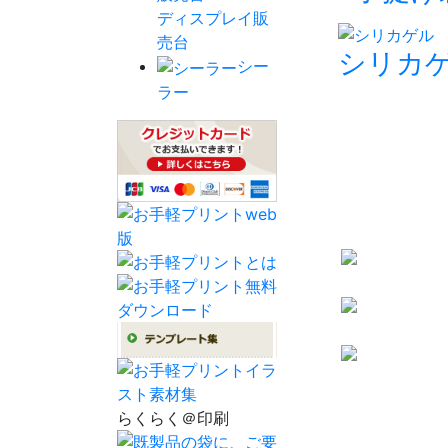
ディスプレイ販
売台
シリカ
シー
ラー
らくらく＠印刷