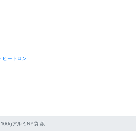
・ヒートロン
17 100gアルミNY袋 銀