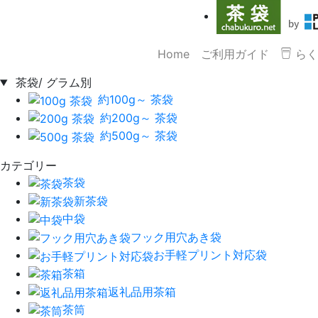
Home
ご利用ガイド
らく
茶袋/ グラム別
約100g～ 茶袋
約200g～ 茶袋
約500g～ 茶袋
カテゴリー
茶袋
新茶袋
中袋
フック用穴あき袋
お手軽プリント対応袋
茶箱
返礼品用茶箱
茶筒