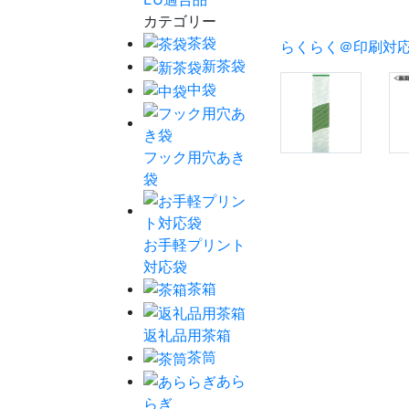
カテゴリー
茶袋
らくらく＠印刷対
新茶袋
中袋
フック用穴あき
袋
お手軽プリント
対応袋
茶箱
返礼品用茶箱
茶筒
あら
らぎ