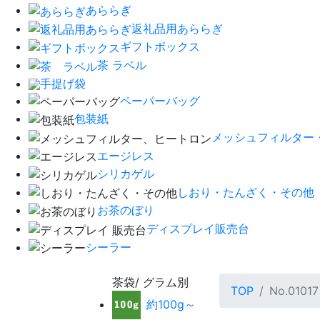
あららぎ
返礼品用あららぎ
ギフトボックス
茶 ラベル
手提げ袋
ペーパーバッグ
包装紙
メッシュフィルター
エージレス
シリカゲル
しおり・たんざく・その他
お茶のぼり
ディスプレイ販売台
シーラー
茶袋/ グラム別
TOP
No.010
約100g～