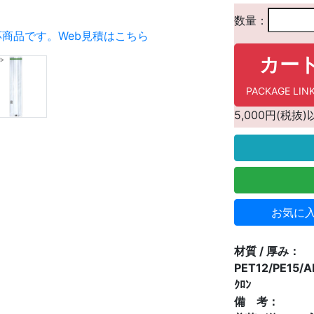
数量：
応商品です。
Web見積はこちら
カー
PACKAGE 
5,000円(税
お気に
材質 / 厚み：
PET12/PE15/
ｸﾛﾝ
備 考：