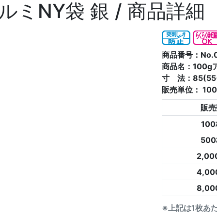
アルミNY袋 銀 / 商品詳細
商品番号：No.0
商品名：100g
寸 法：85(55
販売単位：
10
販売
10
50
2,0
4,0
8,0
※上記は1枚あ