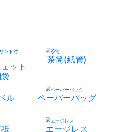
茶筒(紙管)
ジェット
刷袋
ラベル
ペーバーバッグ
装紙
エージレス