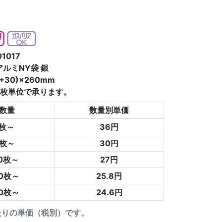
1017
アルミNY袋 銀
+30)×260mm
0枚単位で承ります。
数量
数量別単価
0枚～
36円
0枚～
30円
00枚～
27円
00枚～
25.8円
00枚～
24.6円
たりの単価（税別）です。