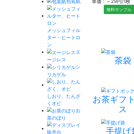
包装紙
単価：～29円/1枚
無料サンプル
メッシュフィル
ター・ヒートロ
ン
エ
茶袋
ージレス
シ
リカゲル
しおり、たんざ
お茶ギフ
くオビ
ス
お
茶のぼり
手提げ