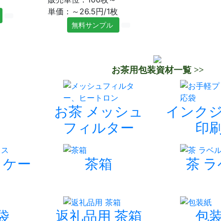
単価：～26.5円/1枚
無料サンプル
お茶用包装資材一覧 >>
お茶 メッシュ
インク
フィルター
印
トケー
茶箱
茶 
袋
返礼品用 茶箱
包