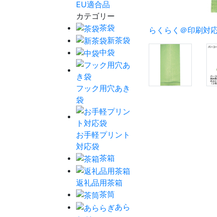
EU適合品
カテゴリー
茶袋
らくらく＠印刷対
新茶袋
中袋
フック用穴あき
袋
お手軽プリント
対応袋
茶箱
返礼品用茶箱
茶筒
あら