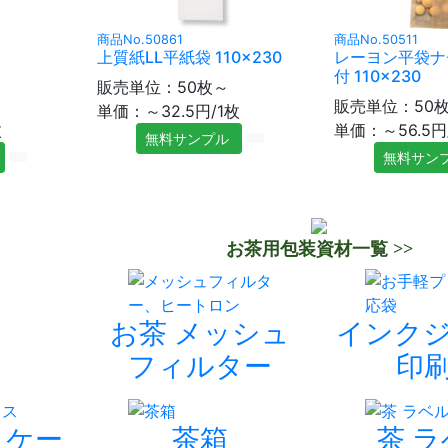
商品No.50861
商品No.50511
上質紙LL平紙袋 110×230
レーヨン平袋ナ
付 110×230
販売単位：50枚～
販売単位：50
単価：～32.5円/1枚
枚
単価：～56.5円
無料サンプル
無料サン
お茶用包装資材一覧 >>
お茶 メッシュ
インク
フィルター
印
トケー
茶箱
茶 