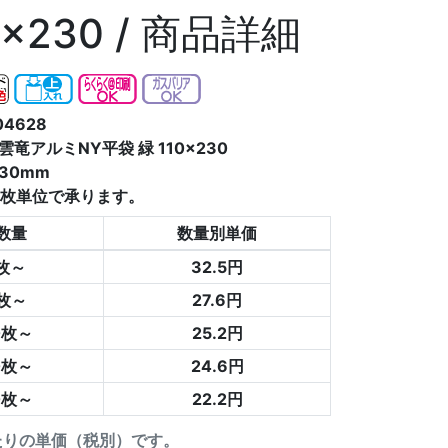
230 / 商品詳細
4628
竜アルミNY平袋 緑 110×230
30mm
0枚単位で承ります。
数量
数量別単価
0枚～
32.5円
0枚～
27.6円
0枚～
25.2円
0枚～
24.6円
0枚～
22.2円
たりの単価（税別）です。