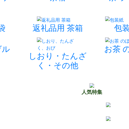
袋
返礼品用 茶箱
包
ゲル
お茶 
しおり・たんざ
く・その他
人気特集