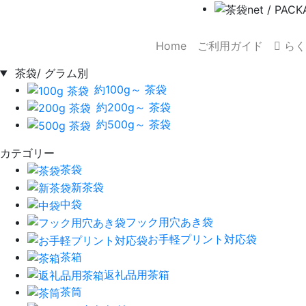
Home
ご利用ガイド
らく
茶袋/ グラム別
約100g～ 茶袋
約200g～ 茶袋
約500g～ 茶袋
カテゴリー
茶袋
新茶袋
中袋
フック用穴あき袋
お手軽プリント対応袋
茶箱
返礼品用茶箱
茶筒