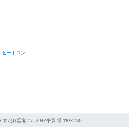
・ヒートロン
28 すだれ雲竜アルミNY平袋 緑 110×230