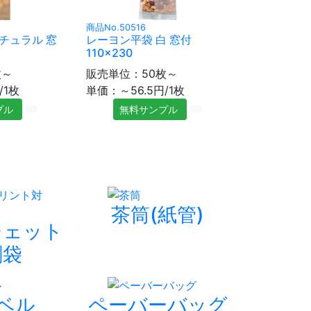
商品No.50516
チュラル 窓
レーヨン平袋 白 窓付
110×230
枚～
販売単位：50枚～
/1枚
単価：～56.5円/1枚
プル
無料サンプル
茶筒(紙管)
ジェット
刷袋
ラベル
ペーバーバッグ