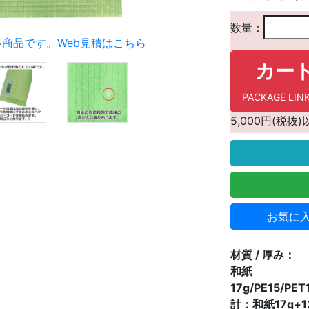
数量：
応商品です。
Web見積はこちら
カー
PACKAGE 
5,000円(税
お気に
材質 / 厚み：
和紙
17g/PE15/PET
計：和紙17g+13