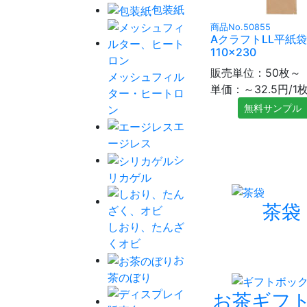
包装紙
商品No.50855
AクラフトLL平紙袋
110×230
販売単位：50枚～
メッシュフィル
単価：～32.5円/1
ター・ヒートロ
無料サンプル
ン
エ
ージレス
シ
リカゲル
茶袋
しおり、たんざ
くオビ
お
茶のぼり
お茶ギフ