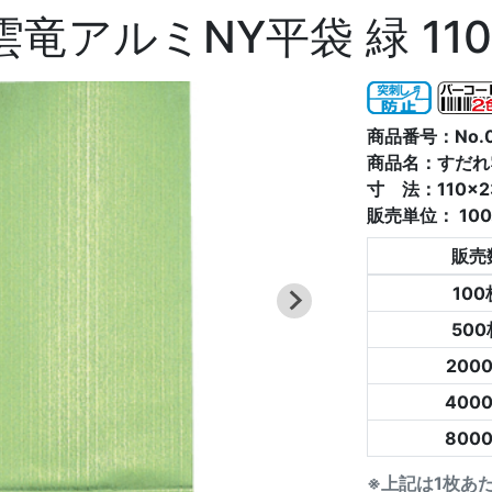
竜アルミNY平袋 緑 110×
商品番号：No.0
商品名：すだれ雲
寸 法：110×2
販売単位：
10
販売
10
50
200
400
800
※上記は1枚あ