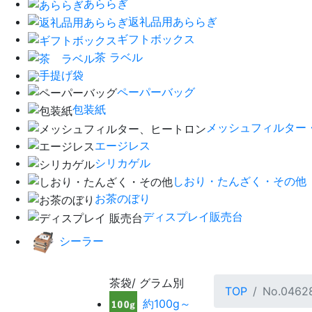
あららぎ
返礼品用あららぎ
ギフトボックス
茶 ラベル
手提げ袋
ペーパーバッグ
包装紙
メッシュフィルター
エージレス
シリカゲル
しおり・たんざく・その他
お茶のぼり
ディスプレイ販売台
シーラー
茶袋/ グラム別
TOP
No.046
約100g～