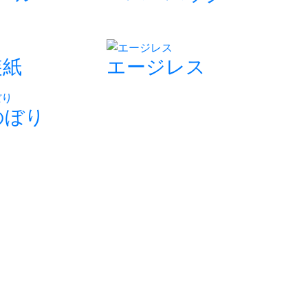
装紙
エージレス
のぼり