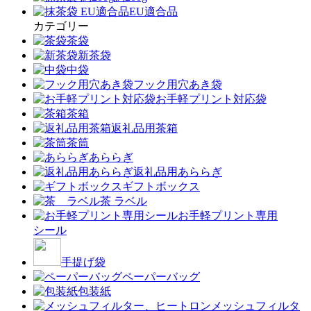
EU適合品
カテゴリー
茶袋
新茶袋
中袋
フック用穴あき袋
お手軽プリント対応袋
茶箱
返礼品用茶箱
茶筒
あららぎ
返礼品用あららぎ
ギフトボックス
茶 ラベル
お手軽プリント専用
シール
手提げ袋
ペーパーバッグ
包装紙
メッシュフィルタ