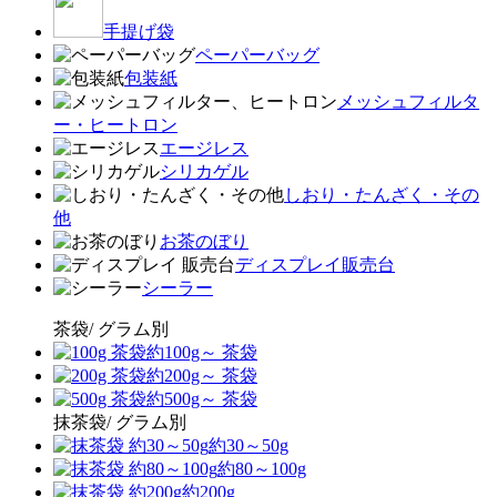
手提げ袋
ペーパーバッグ
包装紙
メッシュフィルタ
ー・ヒートロン
エージレス
シリカゲル
しおり・たんざく・その
他
お茶のぼり
ディスプレイ販売台
シーラー
茶袋/ グラム別
約100g～ 茶袋
約200g～ 茶袋
約500g～ 茶袋
抹茶袋/ グラム別
約30～50g
約80～100g
約200g