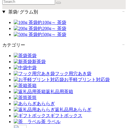
茶袋/ グラム別
約100g～ 茶袋
約200g～ 茶袋
約500g～ 茶袋
カテゴリー
茶袋
新茶袋
中袋
フック用穴あき袋
お手軽プリント対応袋
茶箱
返礼品用茶箱
茶筒
あららぎ
返礼品用あららぎ
ギフトボックス
茶 ラベル