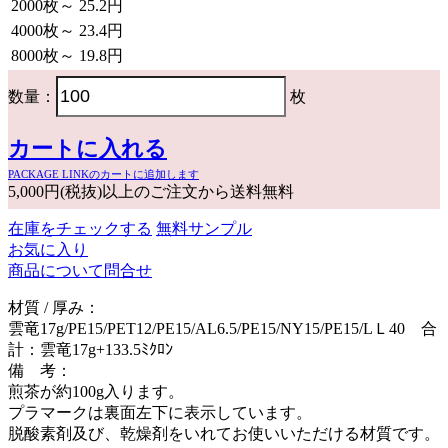
2000枚～
25.2円
4000枚～
23.4円
8000枚～
19.8円
数量：
枚
カートに入れる
PACKAGE LINKのカートに追加します
5,000円(税抜)以上のご注文から送料無料
在庫をチェックする
無料サンプル
お気に入り
商品について問合せ
材質 / 厚み：
雲竜17g/PE15/PET12/PE15/AL6.5/PE15/NY15/PE15/LＬ40 合
計：雲竜17g+133.5ﾐｸﾛﾝ
備 考：
煎茶が約100g入ります。
プラマークは裏面左下に表示しています。
脱酸素剤及び、乾燥剤をいれてお使いいただける材質です。