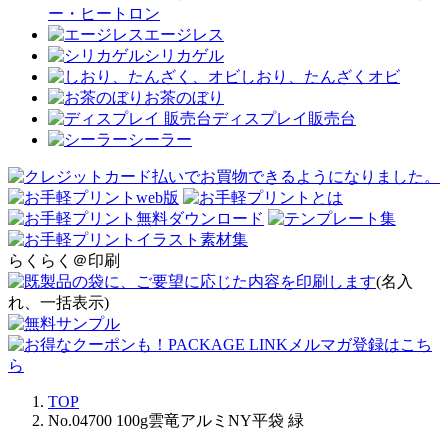
ー・ヒートロン
エージレス
シリカゲル
しおり、たんざくオビ
お茶のぼり
ディスプレイ販売台
シーラー
らくらく＠印刷
(名入
れ、一括表示)
TOP
No.04700 100g雲竜アルミNY平袋 緑