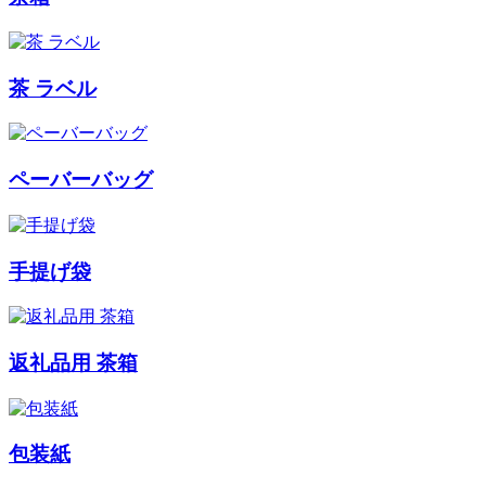
茶 ラベル
ペーバーバッグ
手提げ袋
返礼品用 茶箱
包装紙