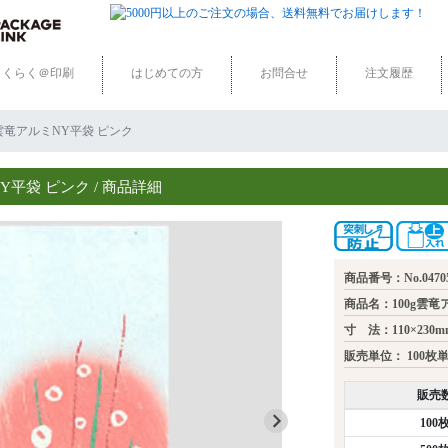
らくらく＠印刷
はじめての方
お問合せ
注文履歴
100g雲竜アルミNY平袋 ピンク
Y平袋 ピンク / 商品詳細
商品番号：No.0470
商品名：100g雲竜
寸 法：110×230m
販売単位：
100枚
販売
100