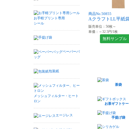
商品No.50855
お手軽プリント専用
AクラフトLL平紙袋 1
シール
販売単位：50枚～
単価：～32.5円/1枚
手提げ袋
無料サンプル
ペーパーバ
ッグ
包装紙
茶袋
メッシュフィルター・ヒート
ロン
お茶ギフトケー
エージレス
手提げ袋