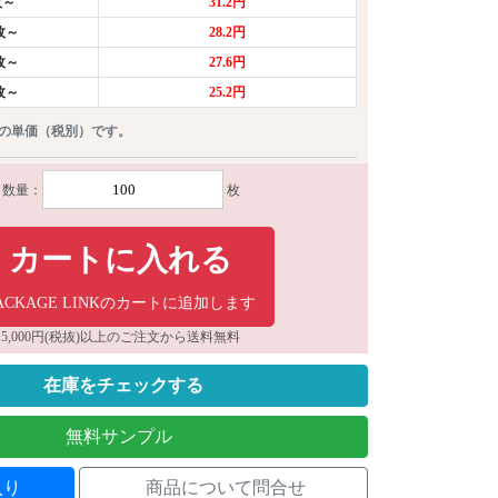
枚～
31.2円
0枚～
28.2円
0枚～
27.6円
0枚～
25.2円
りの単価（税別）です。
数量：
枚
カートに入れる
ACKAGE LINKのカートに追加します
5,000円(税抜)以上のご注文から送料無料
在庫をチェックする
無料サンプル
入り
商品について問合せ