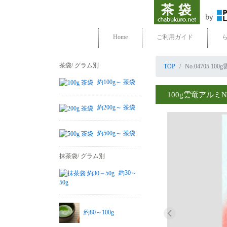
Home
ご利用ガイド
茶袋/ グラム別
TOP
No.04705 
約100g～ 茶袋
100g雲竜アルミN
約200g～ 茶袋
約500g～ 茶袋
抹茶袋/ グラム別
約30～
50g
約80～100g