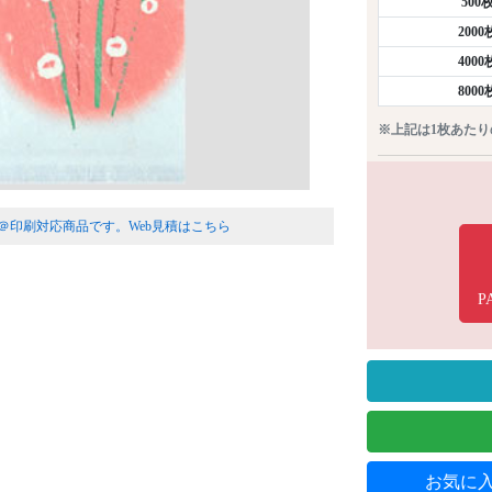
500
200
400
800
※上記は1枚あた
＠印刷対応商品です。
Web見積はこちら
P
お気に