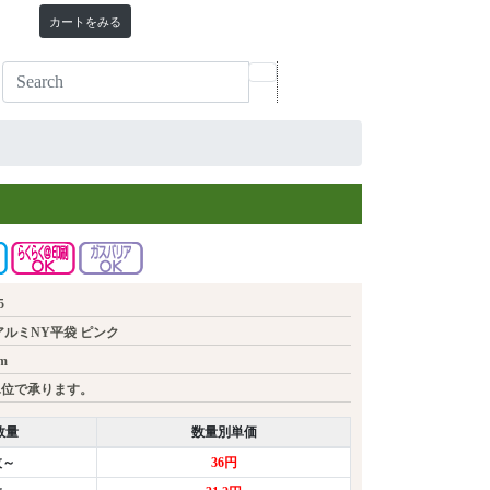
カートをみる
5
アルミNY平袋 ピンク
m
単位で承ります。
数量
数量別単価
枚～
36円