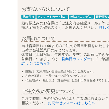
お支払い方法について
代金引換
クレジットカード払い
後払い(コンビニ)
銀行振り
銀行振込みのお客様は
「ご注文内容確認メール」等に
振込金額をご確認のうえ、お振込みください。
詳し
お届けについて
当社営業日14：00までのご注文で
当日出荷をいたし
出荷は当社営業日のみとなります。
休業日（土日祝日、年末年始、夏季）の
出荷はできか
営業日につきましては、
営業日カレンダー
にて
ご確認
詳しくはこちら≫
既製品（取次商品や受注生産品を除く）に限ります。
在庫が不足し、出荷できない場合もございます。
代金先払い（銀行振込・郵便振替）は当日出荷をお受けできま
ご注文後の変更について
ご注文時間、その他の状況によりご希望に添えないこ
相談ください。
お問合せフォームはこちら≫