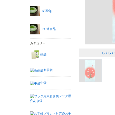
約200g
EU適合品
カテゴリー
らくらく
茶袋
新茶袋
中袋
フック用
穴あき袋
お手