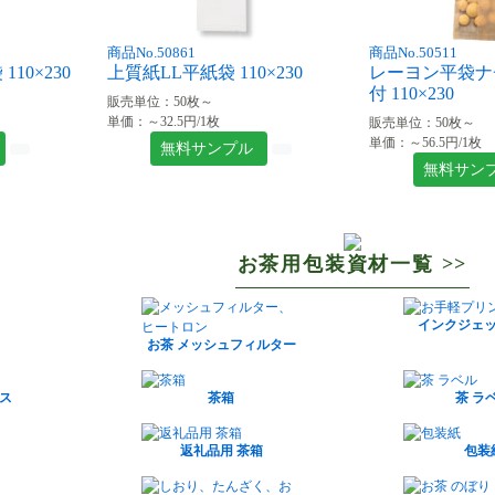
商品No.50861
商品No.50511
10×230
上質紙LL平紙袋 110×230
レーヨン平袋ナ
付 110×230
販売単位：50枚～
単価：～32.5円/1枚
販売単位：50枚～
単価：～56.5円/1枚
無料サンプル
無料サン
お茶用包装資材一覧 >>
インクジェ
お茶 メッシュフィルター
ス
茶箱
茶 ラ
返礼品用 茶箱
包装