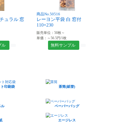
商品No.50516
チュラル 窓
レーヨン平袋 白 窓付
110×230
販売単位：50枚～
単価：～56.5円/1枚
プル
無料サンプル
ット印刷袋
茶筒(紙管)
ベル
ペーバーバッグ
紙
エージレス