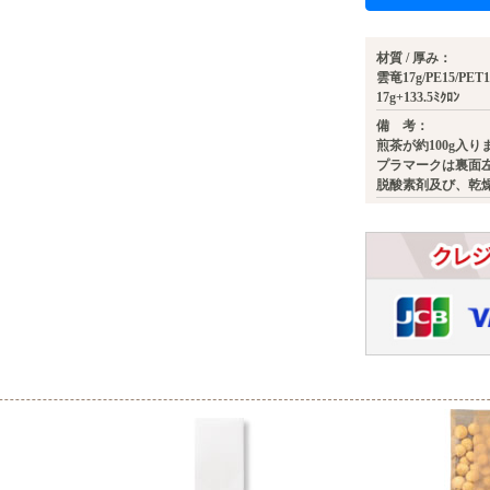
材質 / 厚み：
雲竜17g/PE15/PET
17g+133.5ﾐｸﾛﾝ
備 考：
煎茶が約100g入り
プラマークは裏面
脱酸素剤及び、乾