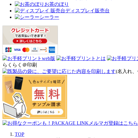
お茶のぼり
ディスプレイ販売台
シーラー
らくらく＠印刷
(名入れ、
TOP