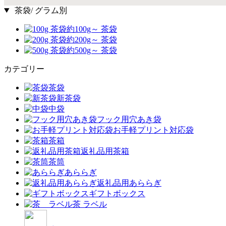
茶袋/ グラム別
約100g～ 茶袋
約200g～ 茶袋
約500g～ 茶袋
カテゴリー
茶袋
新茶袋
中袋
フック用穴あき袋
お手軽プリント対応袋
茶箱
返礼品用茶箱
茶筒
あららぎ
返礼品用あららぎ
ギフトボックス
茶 ラベル