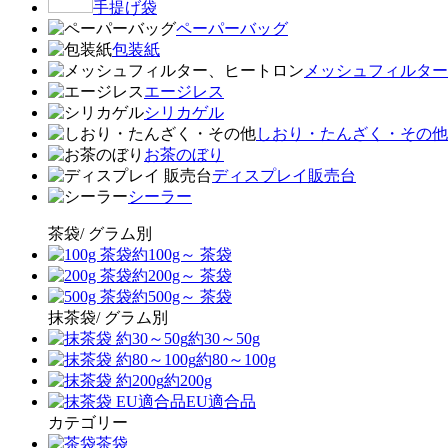
手提げ袋
ペーパーバッグ
包装紙
メッシュフィルター
エージレス
シリカゲル
しおり・たんざく・その他
お茶のぼり
ディスプレイ販売台
シーラー
茶袋/ グラム別
約100g～ 茶袋
約200g～ 茶袋
約500g～ 茶袋
抹茶袋/ グラム別
約30～50g
約80～100g
約200g
EU適合品
カテゴリー
茶袋