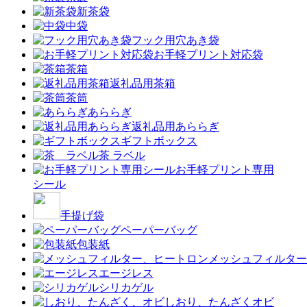
新茶袋
中袋
フック用穴あき袋
お手軽プリント対応袋
茶箱
返礼品用茶箱
茶筒
あららぎ
返礼品用あららぎ
ギフトボックス
茶 ラベル
お手軽プリント専用
シール
手提げ袋
ペーパーバッグ
包装紙
メッシュフィルター
エージレス
シリカゲル
しおり、たんざくオビ