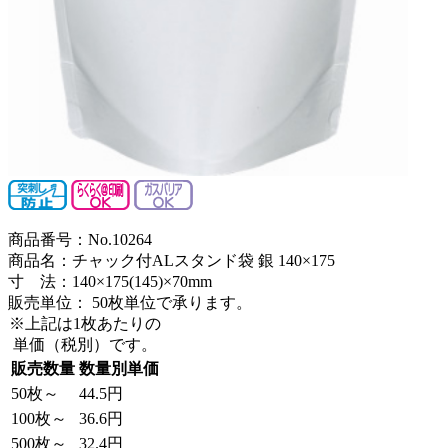
商品番号：No.10264
商品名：チャック付ALスタンド袋 銀 140×175
寸 法：140×175(145)×70mm
販売単位：
50枚単位で承ります。
※上記は1枚あたりの
単価（税別）です。
販売数量
数量別単価
50枚～
44.5円
100枚～
36.6円
500枚～
32.4円