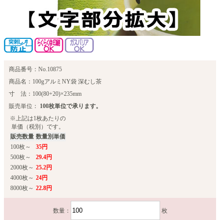
商品番号：No.10875
商品名：100gアルミNY袋 深むし茶
寸 法：100(80+20)×235mm
販売単位：
100枚単位で承ります。
※上記は1枚あたりの
単価（税別）です。
販売数量
数量別単価
100枚～
35円
500枚～
29.4円
2000枚～
25.2円
4000枚～
24円
8000枚～
22.8円
数量：
枚