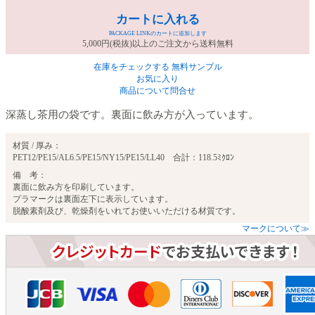
カートに入れる
PACKAGE LINKのカートに追加します
5,000円(税抜)以上のご注文から送料無料
在庫をチェックする
無料サンプル
お気に入り
商品について問合せ
深蒸し茶用の袋です。裏面に飲み方が入っています。
材質 / 厚み：
PET12/PE15/AL6.5/PE15/NY15/PE15/LL40 合計：118.5ﾐｸﾛﾝ
備 考：
裏面に飲み方を印刷しています。
プラマークは裏面左下に表示しています。
脱酸素剤及び、乾燥剤をいれてお使いいただける材質です。
マークについて≫