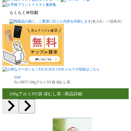
らくらく＠印刷
(名入れ、一括表示)
TOP
No.10875 100gアルミNY袋 深むし茶
100gアルミNY袋 深むし茶 / 商品詳細