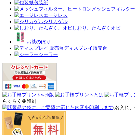
包装紙
メッシュフィルター
エージレス
シリカゲル
しおり、たんざくオビ
お茶のぼり
ディスプレイ販売台
シーラー
らくらく＠印刷
(名入れ、