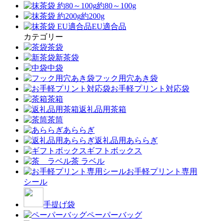
約80～100g
約200g
EU適合品
カテゴリー
茶袋
新茶袋
中袋
フック用穴あき袋
お手軽プリント対応袋
茶箱
返礼品用茶箱
茶筒
あららぎ
返礼品用あららぎ
ギフトボックス
茶 ラベル
お手軽プリント専用
シール
手提げ袋
ペーパーバッグ