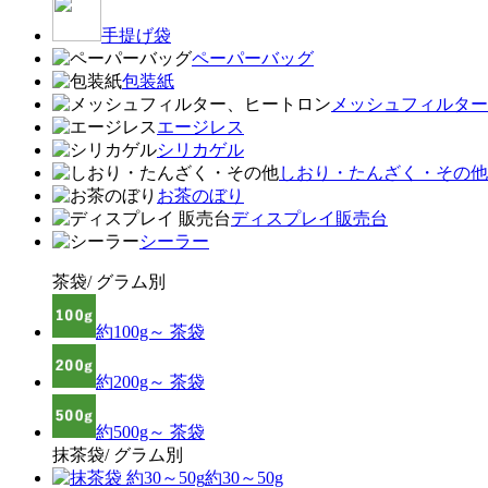
手提げ袋
ペーパーバッグ
包装紙
メッシュフィルター
エージレス
シリカゲル
しおり・たんざく・その他
お茶のぼり
ディスプレイ販売台
シーラー
茶袋/ グラム別
約100g～ 茶袋
約200g～ 茶袋
約500g～ 茶袋
抹茶袋/ グラム別
約30～50g