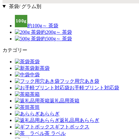
茶袋/ グラム別
約100g～ 茶袋
約200g～ 茶袋
約500g～ 茶袋
カテゴリー
茶袋
新茶袋
中袋
フック用穴あき袋
お手軽プリント対応袋
茶箱
返礼品用茶箱
茶筒
あららぎ
返礼品用あららぎ
ギフトボックス
茶 ラベル