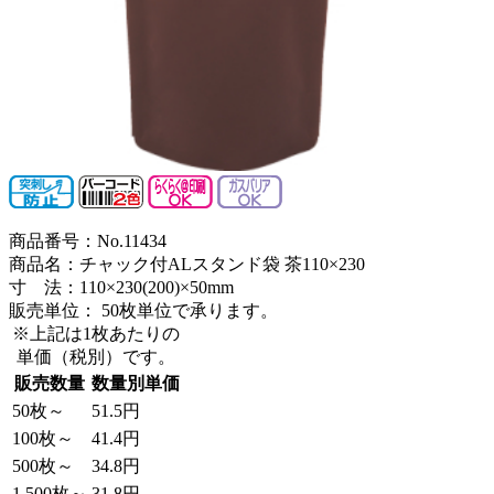
商品番号：No.11434
商品名：チャック付ALスタンド袋 茶110×230
寸 法：110×230(200)×50mm
販売単位：
50枚単位で承ります。
※上記は1枚あたりの
単価（税別）です。
販売数量
数量別単価
50枚～
51.5円
100枚～
41.4円
500枚～
34.8円
1,500枚～
31.8円