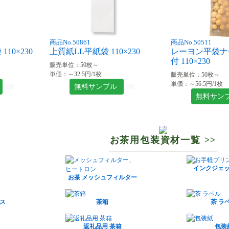
商品No.50861
商品No.50511
10×230
上質紙LL平紙袋 110×230
レーヨン平袋ナ
付 110×230
販売単位：50枚～
単価：～32.5円/1枚
販売単位：50枚～
単価：～56.5円/1枚
無料サンプル
無料サン
お茶用包装資材一覧 >>
インクジェ
お茶 メッシュフィルター
ス
茶箱
茶 ラ
返礼品用 茶箱
包装