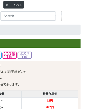
カートをみる
1
アルミNY平袋 ピンク
m
単位で承ります。
数量
数量別単価
枚～
35円
枚～
28.2円