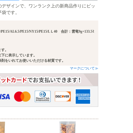
のデザインで、ワンランク上の新商品作りにピッ
平袋です。
/PE15/AL6.5/PE15/NY15/PE15/LＬ40 合計：雲竜9g+133.5ﾐ
ます。
左下に表示しています。
燥剤をいれてお使いいただける材質です。
マークについて≫