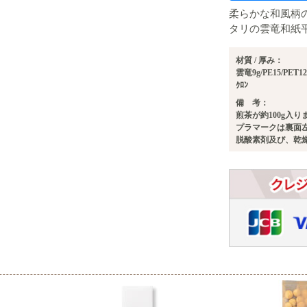
柔らかな和風柄
タリの雲竜和紙
材質 / 厚み：
雲竜9g/PE15/PET12
ｸﾛﾝ
備 考：
煎茶が約100g入り
プラマークは裏面
脱酸素剤及び、乾