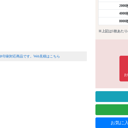
200
400
800
※上記は1枚あた
＠印刷対応商品です。
Web見積はこちら
P
お気に