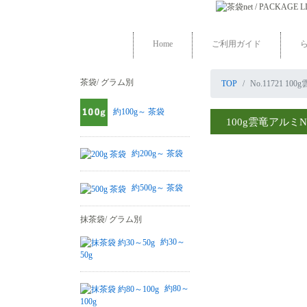
Home
ご利用ガイド
茶袋/ グラム別
TOP
No.11721 
約100g～ 茶袋
100g雲竜アルミN
約200g～ 茶袋
約500g～ 茶袋
抹茶袋/ グラム別
約30～
50g
約80～
100g