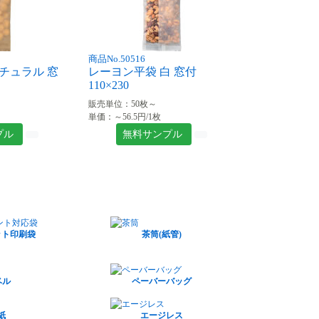
商品No.50516
チュラル 窓
レーヨン平袋 白 窓付
110×230
販売単位：50枚～
単価：～56.5円/1枚
プル
無料サンプル
ット印刷袋
茶筒(紙管)
ベル
ペーバーバッグ
紙
エージレス