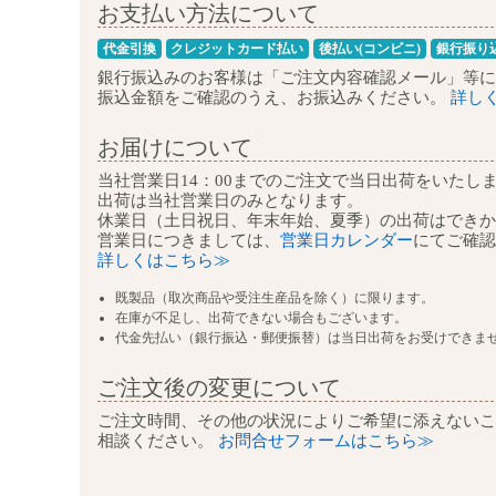
お支払い方法について
代金引換
クレジットカード払い
後払い(コンビニ)
銀行振り
銀行振込みのお客様は
「ご注文内容確認メール」等に
振込金額をご確認のうえ、お振込みください。
詳し
お届けについて
当社営業日14：00までのご注文で
当日出荷をいたし
出荷は当社営業日のみとなります。
休業日（土日祝日、年末年始、夏季）の
出荷はできか
営業日につきましては、
営業日カレンダー
にて
ご確認
詳しくはこちら≫
既製品（取次商品や受注生産品を除く）に限ります。
在庫が不足し、出荷できない場合もございます。
代金先払い（銀行振込・郵便振替）は当日出荷をお受けできま
ご注文後の変更について
ご注文時間、その他の状況によりご希望に添えないこ
相談ください。
お問合せフォームはこちら≫