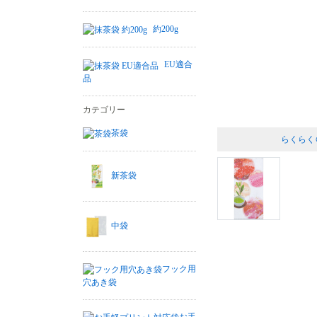
約200g
EU適合
品
カテゴリー
茶袋
らくらく
新茶袋
中袋
フック用
穴あき袋