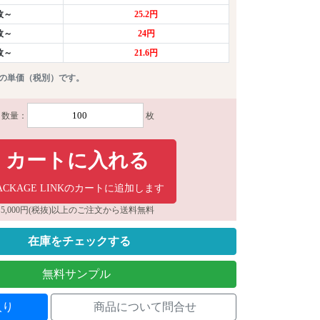
0枚～
25.2円
0枚～
24円
0枚～
21.6円
りの単価（税別）です。
数量：
枚
カートに入れる
ACKAGE LINKのカートに追加します
5,000円(税抜)以上のご注文から送料無料
在庫をチェックする
無料サンプル
入り
商品について問合せ