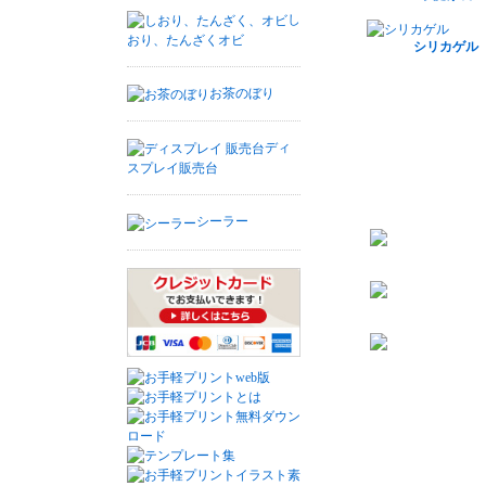
し
おり、たんざくオビ
シリカゲル
お茶のぼり
ディ
スプレイ販売台
シーラー