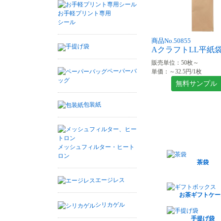
お手軽プリント専用
シール
商品No.50855
手提げ袋
AクラフトLL平紙袋 1
販売単位：50枚～
ペーパーバ
単価：～32.5円/1枚
ッグ
無料サンプル
包装紙
メッシュフィルター・ヒート
ロン
茶袋
エージレス
お茶ギフトケー
シリカゲル
手提げ袋