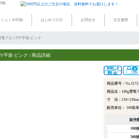
らくらく＠印刷
はじめての方
お問合せ
注文履歴
100g雲竜アルミNY平袋 ピンク
Y平袋 ピンク / 商品詳細
商品番号：No.1172
商品名：100g雲竜
寸 法：110×230m
販売単位：
100枚
販売
100
500