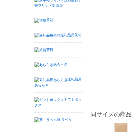
お手
軽プリント対応袋
茶箱
返礼品用茶箱
茶筒
あららぎ
返礼品用
あららぎ
ギフトボッ
クス
同サイズの商品
茶 ラベル