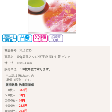
商品番号：No.11735
商品名：100g雲竜アルミNY平袋 深むし茶 ピンク
寸 法：110×230mm
販売単位：
100枚単位で承ります。
※上記は1枚あたりの
単価（税別）です。
販売数量
数量別単価
100枚～
38.5円
500枚～
33円
2,000枚～
30円
4,000枚～
28.8円
8,000枚～
26.4円