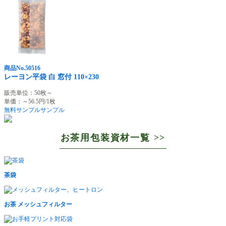
商品No.50516
レーヨン平袋 白 窓付 110×230
販売単位：50枚～
単価：～56.5円/1枚
無料サンプル
サンプル
お茶用包装資材一覧 >>
茶袋
お茶 メッシュフィルター