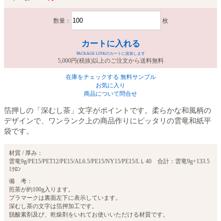
数量：
枚
カートに入れる
PACKAGE LINKのカートに追加します
5,000円(税抜)以上のご注文から送料無料
在庫をチェックする
無料サンプル
お気に入り
商品について問合せ
箔押しの「深むし茶」文字がポイントです。柔らかな和風柄の
デザインで、ワンランク上の商品作りにピッタリの雲竜和紙平
袋です。
材質 / 厚み：
雲竜9g/PE15/PET12/PE15/AL6.5/PE15/NY15/PE15/LＬ40 合計：雲竜9g+133.5
ﾐｸﾛﾝ
備 考：
煎茶が約100g入ります。
プラマークは裏面左下に表示しています。
深むし茶の文字は箔押加工です。
脱酸素剤及び、乾燥剤をいれてお使いいただける材質です。