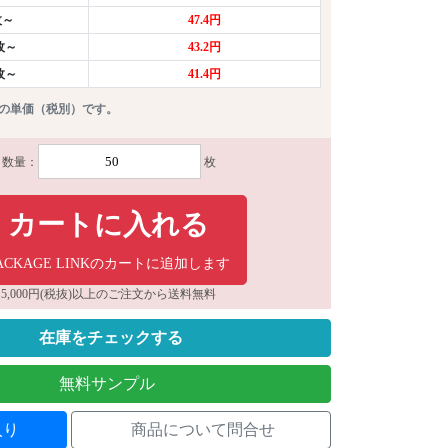
枚～
47.4円
0枚～
43.2円
0枚～
41.4円
りの単価（税別）です。
数量：
枚
カートに入れる
ACKAGE LINKのカートに追加します
5,000円(税抜)以上のご注文から送料無料
在庫をチェックする
無料サンプル
入り
商品について問合せ