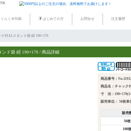
くらく＠印刷
はじめての方
お問合せ
注文履歴
ャック付ALスタンド袋 紺 190×170
ド袋 紺 190×170 / 商品詳細
商品番号：No.1193
商品名：チャック付A
寸 法：190×170(14
販売単位：
50枚
販売
50
100