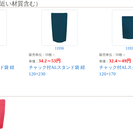
近い材質含む）
11936
1192
販売単位：50枚～
販売単位：50枚～
34.2～53円
32.4～49円
単価：
単価：
ド袋 紺
チャック付ALスタンド袋 紺
チャック付ALス
120×230
120×170