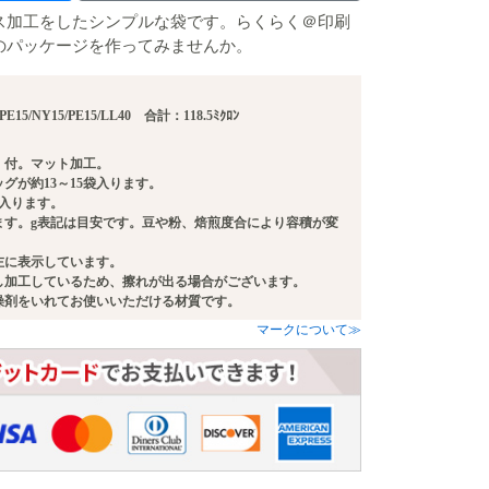
ス加工をしたシンプルな袋です。らくらく＠印刷
のパッケージを作ってみませんか。
5/PE15/NY15/PE15/LL40 合計：118.5ﾐｸﾛﾝ
）付。マット加工。
ッグが約13～15袋入ります。
0g入ります。
ります。g表記は目安です。豆や粉、焙煎度合により容積が変
左に表示しています。
し加工しているため、擦れが出る場合がございます。
燥剤をいれてお使いいただける材質です。
マークについて≫