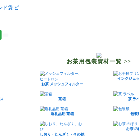
ンド袋 ピ
お茶用包装資材一覧 >>
インクジェ
お茶 メッシュフィルター
ス
茶箱
茶 ラ
返礼品用 茶箱
包装
お茶 
しおり・たんざく・その他