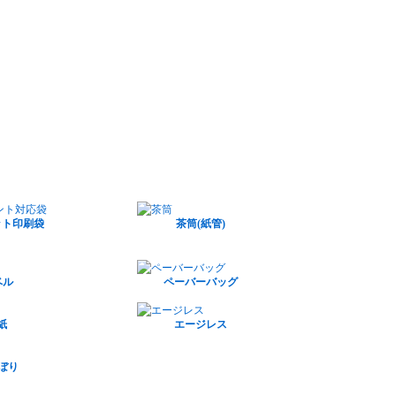
ット印刷袋
茶筒(紙管)
ベル
ペーバーバッグ
紙
エージレス
のぼり