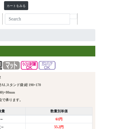
カートをみる
2
Lスタンド袋 紺 190×170
0)×80mm
単位で承ります。
数量
数量別単価
枚～
61円
枚～
55.2円