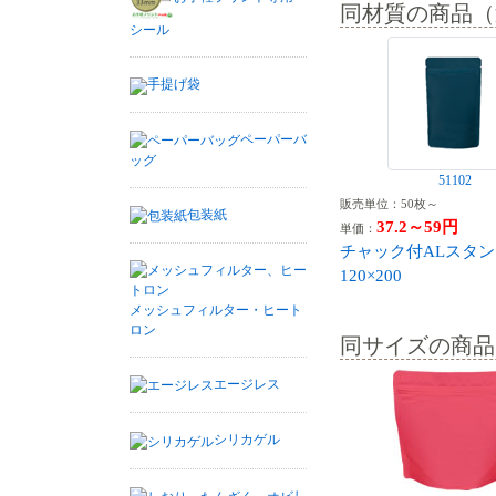
同材質の商品（
シール
手提げ袋
ペーパーバ
ッグ
51102
販売単位：50枚～
包装紙
37.2～59円
単価：
チャック付ALスタン
120×200
メッシュフィルター・ヒート
ロン
同サイズの商品
エージレス
シリカゲル
し