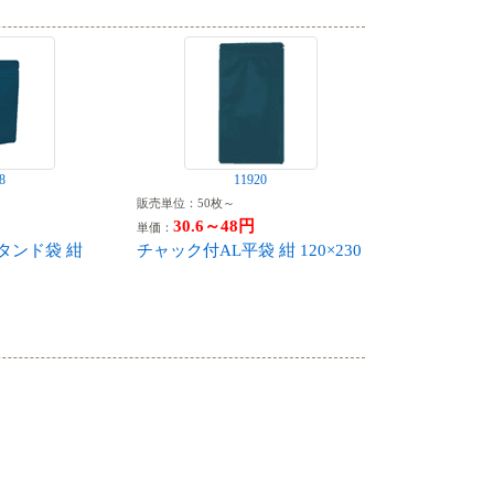
8
11920
販売単位：50枚～
30.6～48円
単価：
タンド袋 紺
チャック付AL平袋 紺 120×230