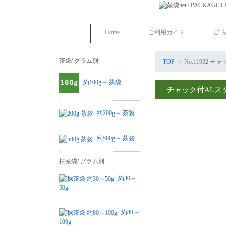
Home
ご利用ガイド
ら
茶袋/ グラム別
TOP
No.11932 チ
約100g～ 茶袋
チャック付ALスタン
約200g～ 茶袋
約500g～ 茶袋
抹茶袋/ グラム別
約30～
50g
約80～
100g