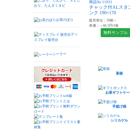
商品No.11931
おり、たんざくオビ
チャック付ALスタ
ンク 190×170
お茶のぼり
販売単位：50枚～
単価：～66.5円/1枚
無料サンプル
ディ
スプレイ販売台
シーラー
茶袋
お茶ギフトケー
手提げ袋
シリカゲル