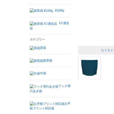
約200g
EU適合
品
カテゴリー
茶袋
らくらく
新茶袋
中袋
フック用
穴あき袋
お手
軽プリント対応袋