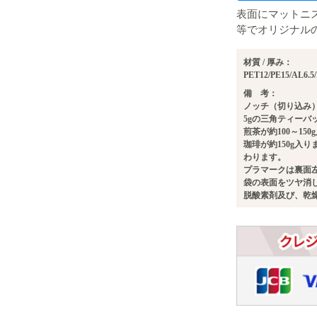
表面にマットニ
等でオリジナル
材質 / 厚み：
PET12/PE15/AL6.
備 考：
ノッチ（切り込み
5gの三角ティーバ
煎茶が約100～15
珈琲が約150g入
わります。
プラマークは裏面
袋の表面をツヤ消
脱酸素剤及び、乾