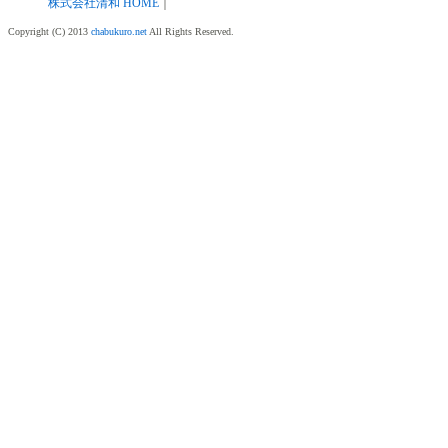
株式会社清和 HOME
｜
Copyright (C) 2013
chabukuro.net
All Rights Reserved.