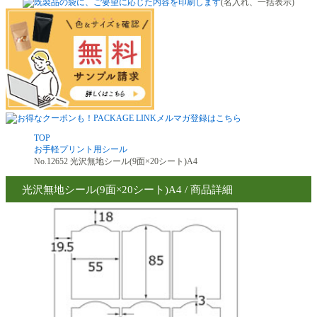
(名入れ、一括表示)
TOP
お手軽プリント用シール
No.12652 光沢無地シール(9面×20シート)A4
光沢無地シール(9面×20シート)A4 / 商品詳細