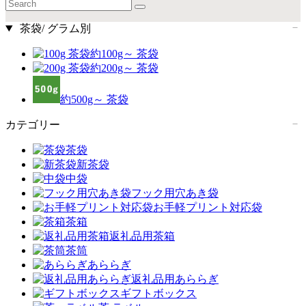
茶袋/ グラム別
約100g～ 茶袋
約200g～ 茶袋
約500g～ 茶袋
カテゴリー
茶袋
新茶袋
中袋
フック用穴あき袋
お手軽プリント対応袋
茶箱
返礼品用茶箱
茶筒
あららぎ
返礼品用あららぎ
ギフトボックス