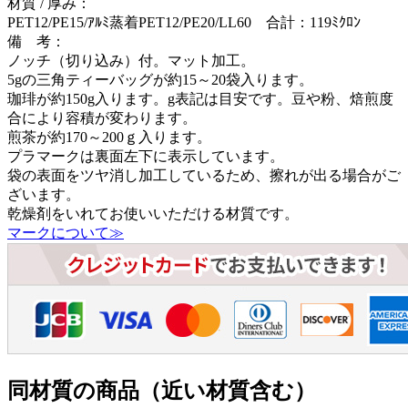
材質 / 厚み：
PET12/PE15/ｱﾙﾐ蒸着PET12/PE20/LL60 合計：119ﾐｸﾛﾝ
備 考：
ノッチ（切り込み）付。マット加工。
5gの三角ティーバッグが約15～20袋入ります。
珈琲が約150g入ります。g表記は目安です。豆や粉、焙煎度
合により容積が変わります。
煎茶が約170～200ｇ入ります。
プラマークは裏面左下に表示しています。
袋の表面をツヤ消し加工しているため、擦れが出る場合がご
ざいます。
乾燥剤をいれてお使いいただける材質です。
マークについて≫
同材質の商品（近い材質含む）