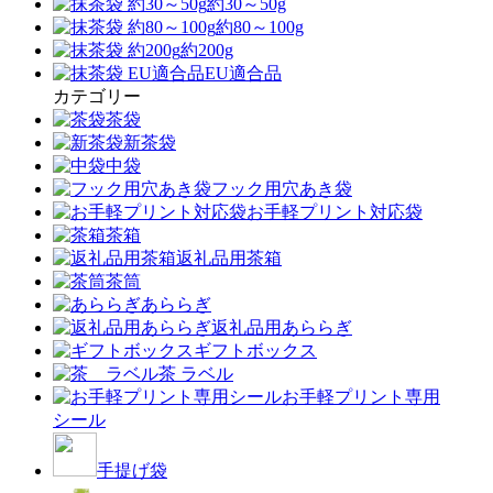
約30～50g
約80～100g
約200g
EU適合品
カテゴリー
茶袋
新茶袋
中袋
フック用穴あき袋
お手軽プリント対応袋
茶箱
返礼品用茶箱
茶筒
あららぎ
返礼品用あららぎ
ギフトボックス
茶 ラベル
お手軽プリント専用
シール
手提げ袋