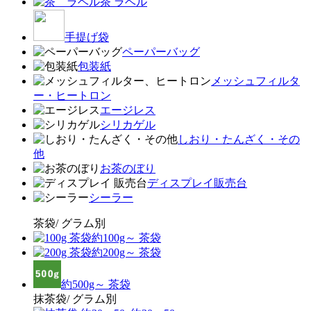
茶 ラベル
手提げ袋
ペーパーバッグ
包装紙
メッシュフィルタ
ー・ヒートロン
エージレス
シリカゲル
しおり・たんざく・その
他
お茶のぼり
ディスプレイ販売台
シーラー
茶袋/ グラム別
約100g～ 茶袋
約200g～ 茶袋
約500g～ 茶袋
抹茶袋/ グラム別