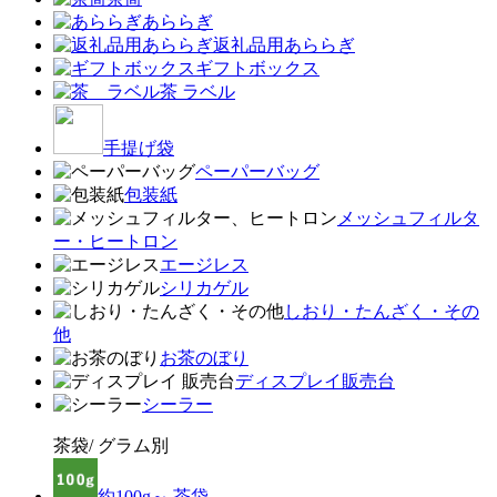
あららぎ
返礼品用あららぎ
ギフトボックス
茶 ラベル
手提げ袋
ペーパーバッグ
包装紙
メッシュフィルタ
ー・ヒートロン
エージレス
シリカゲル
しおり・たんざく・その
他
お茶のぼり
ディスプレイ販売台
シーラー
茶袋/ グラム別
約100g～ 茶袋