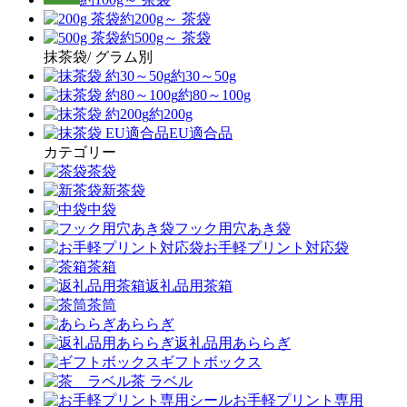
約200g～ 茶袋
約500g～ 茶袋
抹茶袋/ グラム別
約30～50g
約80～100g
約200g
EU適合品
カテゴリー
茶袋
新茶袋
中袋
フック用穴あき袋
お手軽プリント対応袋
茶箱
返礼品用茶箱
茶筒
あららぎ
返礼品用あららぎ
ギフトボックス
茶 ラベル
お手軽プリント専用