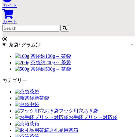
ガイド
カート
茶袋/ グラム別
約100g～ 茶袋
約200g～ 茶袋
約500g～ 茶袋
カテゴリー
茶袋
新茶袋
中袋
フック用穴あき袋
お手軽プリント対応袋
茶箱
返礼品用茶箱
茶筒