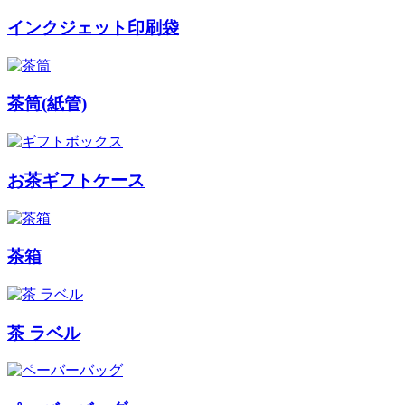
インクジェット印刷袋
茶筒(紙管)
お茶ギフトケース
茶箱
茶 ラベル