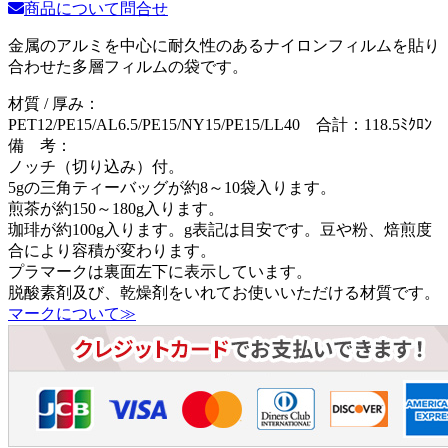
商品について問合せ
金属のアルミを中心に耐久性のあるナイロンフィルムを貼り
合わせた多層フィルムの袋です。
材質 / 厚み：
PET12/PE15/AL6.5/PE15/NY15/PE15/LL40 合計：118.5ﾐｸﾛﾝ
備 考：
ノッチ（切り込み）付。
5gの三角ティーバッグが約8～10袋入ります。
煎茶が約150～180g入ります。
珈琲が約100g入ります。g表記は目安です。豆や粉、焙煎度
合により容積が変わります。
プラマークは裏面左下に表示しています。
脱酸素剤及び、乾燥剤をいれてお使いいただける材質です。
マークについて≫