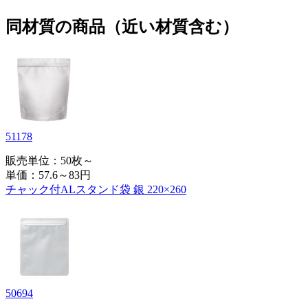
同材質の商品（近い材質含む）
51178
販売単位：50枚～
単価：
57.6～83円
チャック付ALスタンド袋 銀 220×260
50694