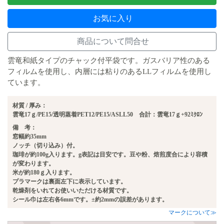
お気に入り
商品について問合せ
雲竜和紙タイプのチャック付平袋です。ガスバリア性のある
フィルムを使用し、内層には粘りのあるLLフィルムを使用し
ています。
材質 / 厚み：
雲竜17ｇ/PE15/透明蒸着PET12/PE15/ASLL50 合計：雲竜17ｇ+92ﾐｸﾛﾝ
備 考：
窓幅約35mm
ノッチ（切り込み）付。
珈琲が約100g入ります。g表記は目安です。豆や粉、焙煎度合により容積
が変わります。
米が約180ｇ入ります。
プラマークは裏面左下に表示しています。
乾燥剤をいれてお使いいただける材質です。
シール巾は左右各6mmです。±約2mmの誤差があります。
マークについて≫