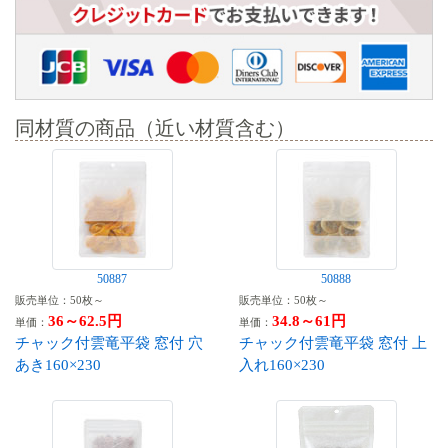
同材質の商品（近い材質含む）
50887
50888
販売単位：50枚～
販売単位：50枚～
36～62.5円
34.8～61円
単価：
単価：
チャック付雲竜平袋 窓付 穴
チャック付雲竜平袋 窓付 上
あき160×230
入れ160×230