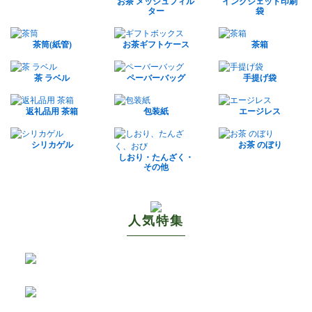
お茶 メッシュフィル
インクジェット印刷
ター
袋
茶筒(紙管)
お茶ギフトケース
茶箱
茶 ラベル
ペーバーバッグ
手提げ袋
返礼品用 茶箱
包装紙
エージレス
シリカゲル
お茶 のぼり
しおり・たんざく・
その他
人気特集