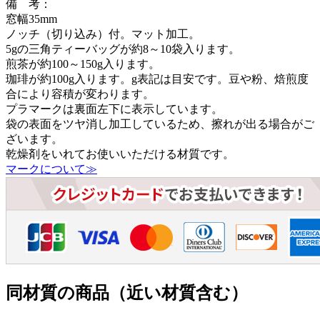
備 考：
窓幅35mm
ノッチ（切り込み）付。マット加工。
5gの三角ティーバッグが約8～10袋入ります。
煎茶が約100～150g入ります。
珈琲が約100g入ります。g表記は目安です。豆や粉、焙煎度
合により容積が変わります。
プラマークは裏面左下に表示しています。
袋の表面をツヤ消し加工しているため、擦れが出る場合がご
ざいます。
乾燥剤をいれてお使いいただける材質です。
マークについて≫
同材質の商品（近い材質含む）