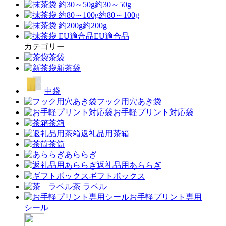
約30～50g
約80～100g
約200g
EU適合品
カテゴリー
茶袋
新茶袋
中袋
フック用穴あき袋
お手軽プリント対応袋
茶箱
返礼品用茶箱
茶筒
あららぎ
返礼品用あららぎ
ギフトボックス
茶 ラベル
お手軽プリント専用
シール