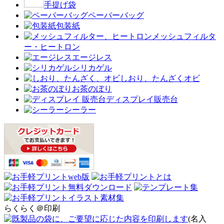
手提げ袋
ペーパーバッグ
包装紙
メッシュフィルタ
ー・ヒートロン
エージレス
シリカゲル
しおり、たんざくオビ
お茶のぼり
ディスプレイ販売台
シーラー
らくらく＠印刷
(名入