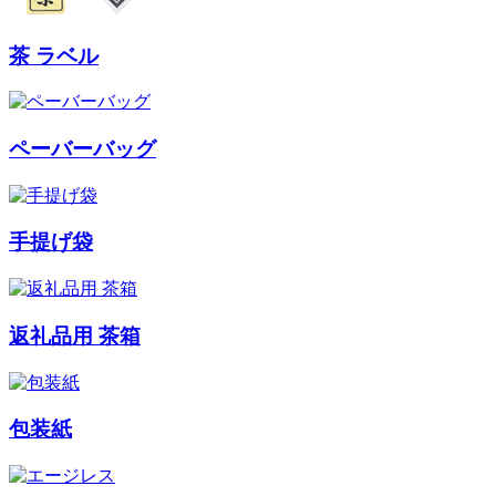
茶 ラベル
ペーバーバッグ
手提げ袋
返礼品用 茶箱
包装紙