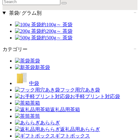
茶袋/ グラム別
約100g～ 茶袋
約200g～ 茶袋
約500g～ 茶袋
カテゴリー
茶袋
新茶袋
中袋
フック用穴あき袋
お手軽プリント対応袋
茶箱
返礼品用茶箱
茶筒
あららぎ
返礼品用あららぎ
ギフトボックス