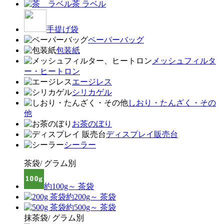
茶 ラベル
手提げ袋
ペーパーバッグ
包装紙
メッシュフィルタ
ー・ヒートロン
エージレス
シリカゲル
しおり・たんざく・その
他
お茶のぼり
ディスプレイ販売台
シーラー
茶袋/ グラム別
約100g～ 茶袋
約200g～ 茶袋
約500g～ 茶袋
抹茶袋/ グラム別