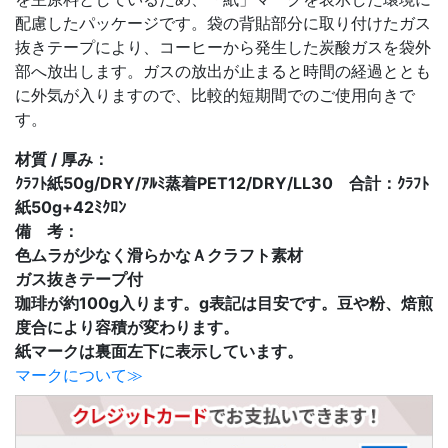
配慮したパッケージです。袋の背貼部分に取り付けたガス
抜きテープにより、コーヒーから発生した炭酸ガスを袋外
部へ放出します。ガスの放出が止まると時間の経過ととも
に外気が入りますので、比較的短期間でのご使用向きで
す。
材質 / 厚み：
ｸﾗﾌﾄ紙50g/DRY/ｱﾙﾐ蒸着PET12/DRY/LL30 合計：ｸﾗﾌﾄ
紙50g+42ﾐｸﾛﾝ
備 考：
色ムラが少なく滑らかなＡクラフト素材
ガス抜きテープ付
珈琲が約100g入ります。g表記は目安です。豆や粉、焙煎
度合により容積が変わります。
紙マークは裏面左下に表示しています。
マークについて≫