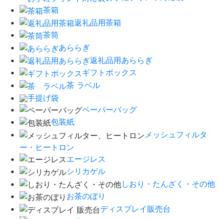
茶箱
返礼品用茶箱
茶筒
あららぎ
返礼品用あららぎ
ギフトボックス
茶 ラベル
手提げ袋
ペーパーバッグ
包装紙
メッシュフィルタ
ー・ヒートロン
エージレス
シリカゲル
しおり・たんざく・その他
お茶のぼり
ディスプレイ販売台