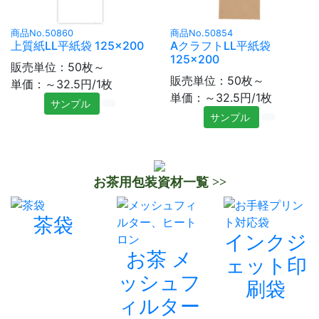
商品No.50860
商品No.50854
上質紙LL平紙袋 125×200
AクラフトLL平紙袋
125×200
販売単位：50枚～
販売単位：50枚～
単価：～32.5円/1枚
単価：～32.5円/1枚
サンプル
サンプル
お茶用包装資材一覧 >>
茶袋
インクジ
お茶 メ
ェット印
ッシュフ
刷袋
ィルター