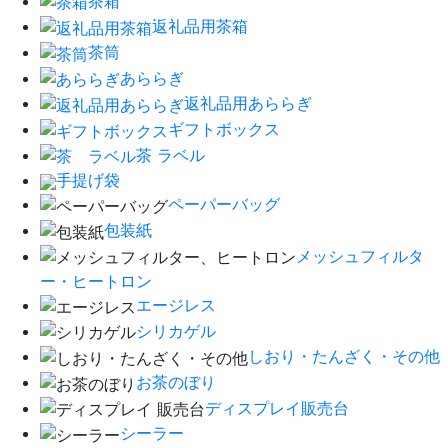
茶箱
返礼品用茶箱
茶筒
あららぎ
返礼品用あららぎ
ギフトボックス
茶 ラベル
手提げ袋
ペーパーバッグ
包装紙
メッシュフィルタ
ー・ヒートロン
エージレス
シリカゲル
しおり・たんざく・その他
お茶のぼり
ディスプレイ販売台
シーラー