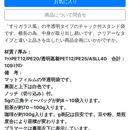
お気に入り
商品について問合せ
「すりガラス風」の半透明タイプのチャック付スタンド袋
です。横長の為、中身が取り出し易いです。クリアーなタ
イプと違い上品さを出したい商品企画にいかがですか。
材質 / 厚み：
ﾏｯﾄPET12/PE20/透明蒸着PET12/PE25/ASLL40 合計：
109ﾐｸﾛﾝ
備 考：
マットフィルムの半透明袋です。
裏面と上下は白色です。
ノッチ（切り込み）付。
5gの三角ティーバッグが約8～10袋入ります。
煎茶が約70～100g入ります。
珈琲が約100g入ります。g表記は目安です。豆や粉、焙煎
度合により容積が変わります。
プラマークは裏面左下に表示しています。