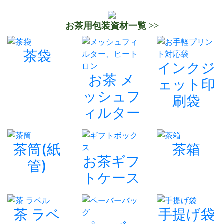
お茶用包装資材一覧 >>
茶袋
インクジ
お茶 メ
ェット印
ッシュフ
刷袋
ィルター
茶筒(紙
茶箱
お茶ギフ
管)
トケース
茶 ラベ
手提げ袋