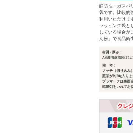
静防性・ガスバリ
袋です。比較的
利用いただけま
ラッピング袋と
している場合が
ん粉」で食品衛
材質 / 厚み：
AS透明蒸着PET12/P
備 考：
ノッチ（切り込み
煎茶が約70g入り
プラマークは裏面
乾燥剤をいれてお