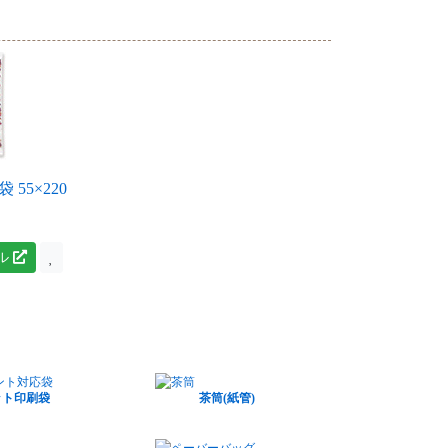
55×220
ル
ット印刷袋
茶筒(紙管)