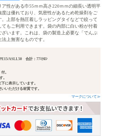
ア性がある巾55ｍｍ高さ220ｍｍの細長い透明平
強度は優れており、気密性があるため乾燥剤をご
す。上部を熱圧着しラッピングタイなどで絞って
してもご利用できます。袋の内部に白い粉が付着
ございます。これは、袋の製造上必要な「でんぷ
生法上無害なものです。
E15/ASLL50 合計：77ﾐｸﾛﾝ
）付。
ます。
左下に表示しています。
使いいただける材質です。
マークについて≫