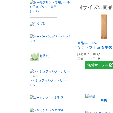
同サイズの商品
お手軽プリント専用
シール
手提げ袋
ペーパーバ
ッグ
商品No.50657
Aクラフト蒸着平袋 5
販売単位：100枚～
包装紙
単価：～24円/1枚
無料サンプル
メッシュフィルター・ヒート
ロン
エージレス
茶袋
シリカゲル