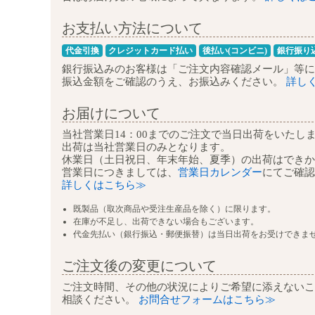
お支払い方法について
代金引換
クレジットカード払い
後払い(コンビニ)
銀行振り
銀行振込みのお客様は
「ご注文内容確認メール」等に
振込金額をご確認のうえ、お振込みください。
詳し
お届けについて
当社営業日14：00までのご注文で
当日出荷をいたし
出荷は当社営業日のみとなります。
休業日（土日祝日、年末年始、夏季）の
出荷はできか
営業日につきましては、
営業日カレンダー
にて
ご確認
詳しくはこちら≫
既製品（取次商品や受注生産品を除く）に限ります。
在庫が不足し、出荷できない場合もございます。
代金先払い（銀行振込・郵便振替）は当日出荷をお受けできま
ご注文後の変更について
ご注文時間、その他の状況によりご希望に添えないこ
相談ください。
お問合せフォームはこちら≫