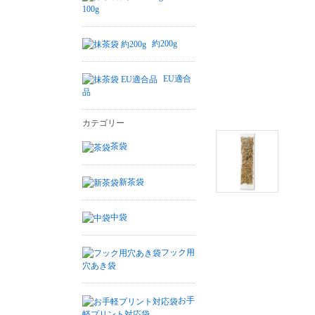
100g
約200g
EU適合
品
カテゴリー
茶袋
新茶袋
中袋
フック用
穴あき袋
お手
軽プリント対応袋