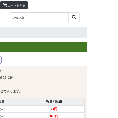
カートをみる
5
55×220
m
単位で承ります。
数量
数量別単価
枚～
23円
枚～
16.2円