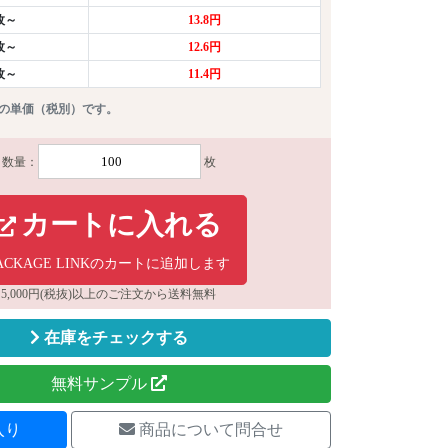
0枚～
13.8円
0枚～
12.6円
0枚～
11.4円
りの単価（税別）です。
数量：
枚
カートに入れる
ACKAGE LINKのカートに追加します
5,000円(税抜)以上のご注文から送料無料
在庫をチェックする
無料サンプル
入り
商品について問合せ