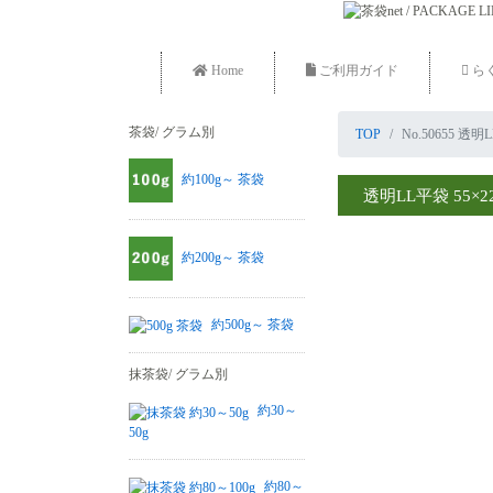
Home
ご利用ガイド
ら
茶袋/ グラム別
TOP
No.50655 透明
約100g～ 茶袋
透明LL平袋 55×2
約200g～ 茶袋
約500g～ 茶袋
抹茶袋/ グラム別
約30～
50g
約80～