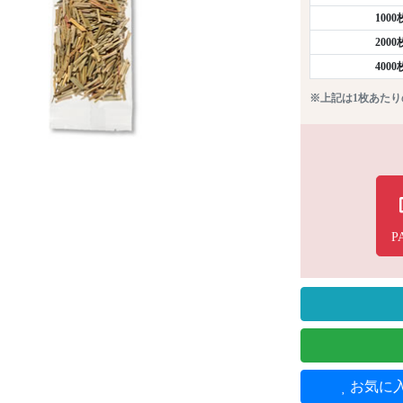
100
200
400
※上記は1枚あた
P
お気に