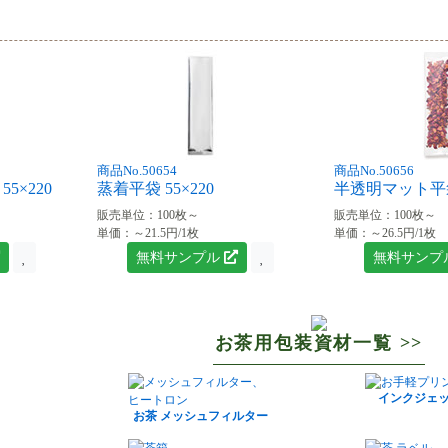
商品No.50654
商品No.50656
5×220
蒸着平袋 55×220
半透明マット平袋 
販売単位：100枚～
販売単位：100枚～
単価：～21.5円/1枚
単価：～26.5円/1枚
無料サンプル
無料サンプ
お茶用包装資材一覧 >>
インクジェ
お茶 メッシュフィルター