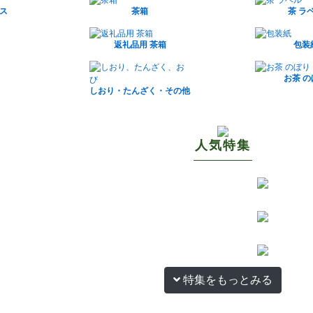
ス
茶箱
茶 ラ
返礼品用 茶箱
包装
お茶 
しおり・たんざく・その他
人気特集
特集をもっとみる