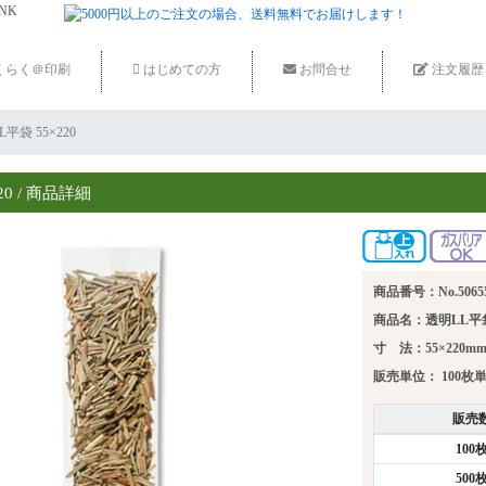
くらく＠印刷
はじめての方
お問合せ
注文履歴
LL平袋 55×220
20 / 商品詳細
商品番号：No.5065
商品名：透明LL平袋 
寸 法：55×220m
販売単位：
100枚
販売
100
500