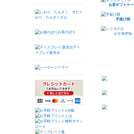
お茶ギフトケー
し
おり、たんざくオビ
手提げ袋
お茶のぼり
シリカゲル
ディ
スプレイ販売台
シーラー