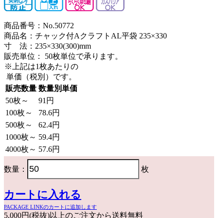
商品番号：No.50772
商品名：チャック付AクラフトAL平袋 235×330
寸 法：235×330(300)mm
販売単位：
50枚単位で承ります。
※上記は1枚あたりの
単価（税別）です。
販売数量
数量別単価
50枚～
91円
100枚～
78.6円
500枚～
62.4円
1000枚～
59.4円
4000枚～
57.6円
数量：
枚
カートに入れる
PACKAGE LINKのカートに追加します
5,000円(税抜)以上のご注文から送料無料