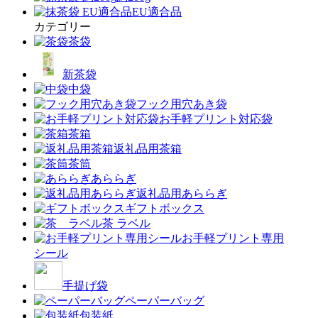
EU適合品
カテゴリー
茶袋
新茶袋
中袋
フック用穴あき袋
お手軽プリント対応袋
茶箱
返礼品用茶箱
茶筒
あららぎ
返礼品用あららぎ
ギフトボックス
茶 ラベル
お手軽プリント専用
シール
手提げ袋
ペーパーバッグ
包装紙