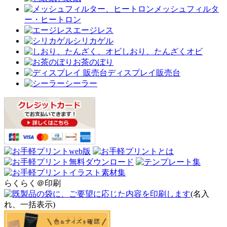
メッシュフィルタ
ー・ヒートロン
エージレス
シリカゲル
しおり、たんざくオビ
お茶のぼり
ディスプレイ販売台
シーラー
らくらく＠印刷
(名入
れ、一括表示)