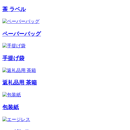
茶 ラベル
ペーバーバッグ
手提げ袋
返礼品用 茶箱
包装紙