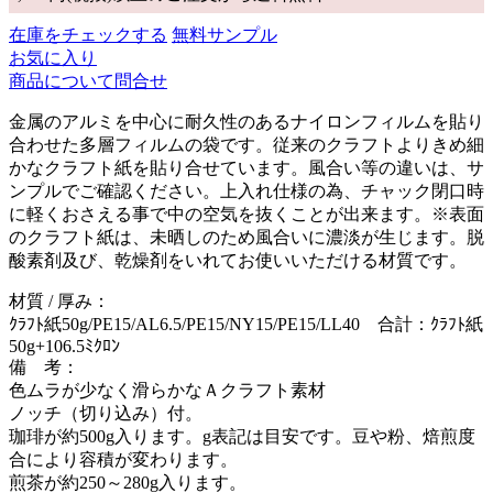
在庫をチェックする
無料サンプル
お気に入り
商品について問合せ
金属のアルミを中心に耐久性のあるナイロンフィルムを貼り
合わせた多層フィルムの袋です。従来のクラフトよりきめ細
かなクラフト紙を貼り合せています。風合い等の違いは、サ
ンプルでご確認ください。上入れ仕様の為、チャック閉口時
に軽くおさえる事で中の空気を抜くことが出来ます。※表面
のクラフト紙は、未晒しのため風合いに濃淡が生じます。脱
酸素剤及び、乾燥剤をいれてお使いいただける材質です。
材質 / 厚み：
ｸﾗﾌﾄ紙50g/PE15/AL6.5/PE15/NY15/PE15/LL40 合計：ｸﾗﾌﾄ紙
50g+106.5ﾐｸﾛﾝ
備 考：
色ムラが少なく滑らかなＡクラフト素材
ノッチ（切り込み）付。
珈琲が約500g入ります。g表記は目安です。豆や粉、焙煎度
合により容積が変わります。
煎茶が約250～280g入ります。