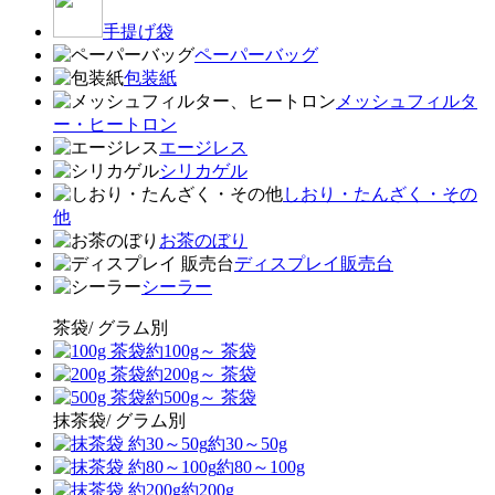
手提げ袋
ペーパーバッグ
包装紙
メッシュフィルタ
ー・ヒートロン
エージレス
シリカゲル
しおり・たんざく・その
他
お茶のぼり
ディスプレイ販売台
シーラー
茶袋/ グラム別
約100g～ 茶袋
約200g～ 茶袋
約500g～ 茶袋
抹茶袋/ グラム別
約30～50g
約80～100g
約200g