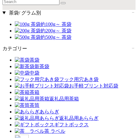
茶袋/ グラム別
約100g～ 茶袋
約200g～ 茶袋
約500g～ 茶袋
カテゴリー
茶袋
新茶袋
中袋
フック用穴あき袋
お手軽プリント対応袋
茶箱
返礼品用茶箱
茶筒
あららぎ
返礼品用あららぎ
ギフトボックス
茶 ラベル