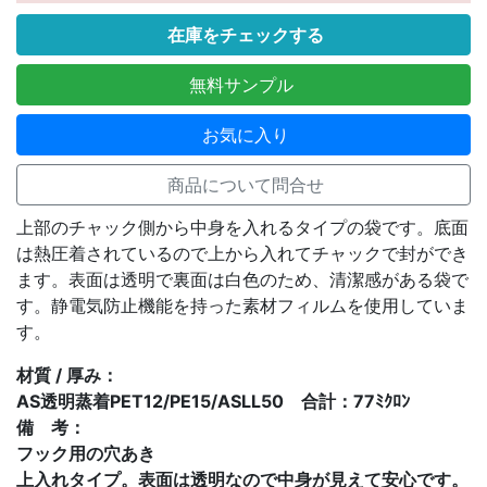
在庫をチェックする
無料サンプル
お気に入り
商品について問合せ
上部のチャック側から中身を入れるタイプの袋です。底面
は熱圧着されているので上から入れてチャックで封ができ
ます。表面は透明で裏面は白色のため、清潔感がある袋で
す。静電気防止機能を持った素材フィルムを使用していま
す。
材質 / 厚み：
AS透明蒸着PET12/PE15/ASLL50 合計：77ﾐｸﾛﾝ
備 考：
フック用の穴あき
上入れタイプ。表面は透明なので中身が見えて安心です。