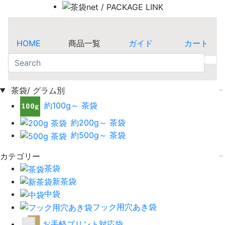
HOME
商品一覧
ガイド
カート
茶袋/ グラム別
約100g～ 茶袋
約200g～ 茶袋
約500g～ 茶袋
カテゴリー
茶袋
新茶袋
中袋
フック用穴あき袋
お手軽プリント対応袋