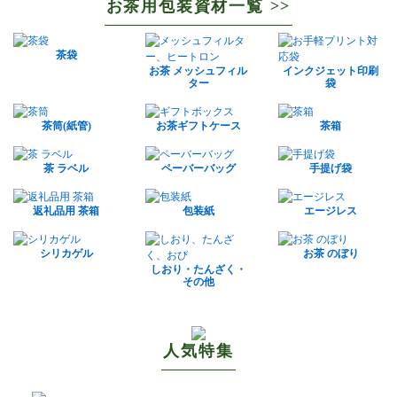
お茶用包装資材一覧 >>
茶袋
お茶 メッシュフィル
インクジェット印刷
ター
袋
茶筒(紙管)
お茶ギフトケース
茶箱
茶 ラベル
ペーバーバッグ
手提げ袋
返礼品用 茶箱
包装紙
エージレス
シリカゲル
お茶 のぼり
しおり・たんざく・
その他
人気特集