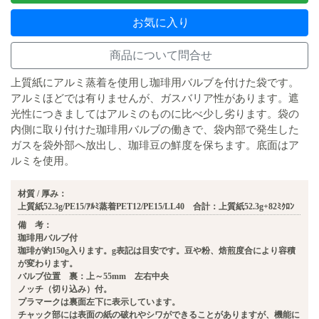
お気に入り
商品について問合せ
上質紙にアルミ蒸着を使用し珈琲用バルブを付けた袋です。
アルミほどでは有りませんが、ガスバリア性があります。遮
光性につきましてはアルミのものに比べ少し劣ります。袋の
内側に取り付けた珈琲用バルブの働きで、袋内部で発生した
ガスを袋外部へ放出し、珈琲豆の鮮度を保ちます。底面はア
ルミを使用。
材質 / 厚み：
上質紙52.3g/PE15/ｱﾙﾐ蒸着PET12/PE15/LL40 合計：上質紙52.3g+82ﾐｸﾛﾝ
備 考：
珈琲用バルブ付
珈琲が約150g入ります。g表記は目安です。豆や粉、焙煎度合により容積
が変わります。
バルブ位置 裏：上～55mm 左右中央
ノッチ（切り込み）付。
プラマークは裏面左下に表示しています。
チャック部には表面の紙の破れやシワができることがありますが、機能に