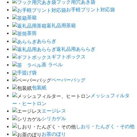
フック用穴あき袋
お手軽プリント対応袋
茶箱
返礼品用茶箱
茶筒
あららぎ
返礼品用あららぎ
ギフトボックス
茶 ラベル
手提げ袋
ペーパーバッグ
包装紙
メッシュフィルタ
ー・ヒートロン
エージレス
シリカゲル
しおり・たんざく・その他
お茶のぼり