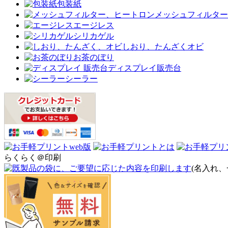
包装紙
メッシュフィルター
エージレス
シリカゲル
しおり、たんざくオビ
お茶のぼり
ディスプレイ販売台
シーラー
らくらく＠印刷
(名入れ、