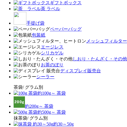
ギフトボックス
茶 ラベル
手提げ袋
ペーパーバッグ
包装紙
メッシュフィルター
エージレス
シリカゲル
しおり・たんざく・その他
お茶のぼり
ディスプレイ販売台
シーラー
茶袋/ グラム別
約100g～ 茶袋
約200g～ 茶袋
約500g～ 茶袋
抹茶袋/ グラム別
約30～50g