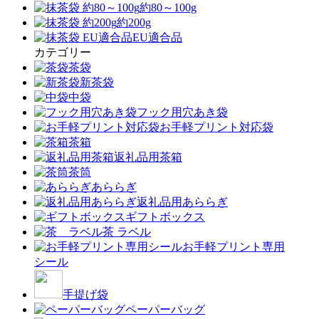
約80～100g
約200g
EU適合品
カテゴリー
茶袋
新茶袋
中袋
フック用穴あき袋
お手軽プリント対応袋
茶箱
返礼品用茶箱
茶筒
あららぎ
返礼品用あららぎ
ギフトボックス
茶 ラベル
お手軽プリント専用
シール
手提げ袋
ペーパーバッグ