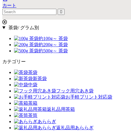
カート
茶袋/ グラム別
約100g～ 茶袋
約200g～ 茶袋
約500g～ 茶袋
カテゴリー
茶袋
新茶袋
中袋
フック用穴あき袋
お手軽プリント対応袋
茶箱
返礼品用茶箱
茶筒
あららぎ
返礼品用あららぎ