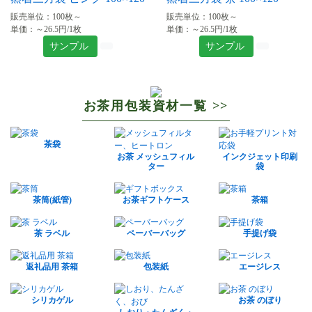
販売単位：100枚～
販売単位：100枚～
単価：～26.5円/1枚
単価：～26.5円/1枚
サンプル
サンプル
お茶用包装資材一覧 >>
茶袋
お茶 メッシュフィル
インクジェット印刷
ター
袋
茶筒(紙管)
お茶ギフトケース
茶箱
茶 ラベル
ペーバーバッグ
手提げ袋
返礼品用 茶箱
包装紙
エージレス
シリカゲル
お茶 のぼり