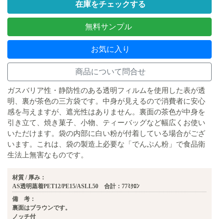
在庫をチェックする
無料サンプル
お気に入り
商品について問合せ
ガスバリア性・静防性のある透明フィルムを使用した表が透
明、裏が茶色の三方袋です。中身が見えるので消費者に安心
感を与えますが、遮光性はありません。裏面の茶色が中身を
引き立て、焼き菓子、小物、ティーバッグなど幅広くお使い
いただけます。袋の内部に白い粉が付着している場合がござ
います。これは、袋の製造上必要な「でんぷん粉」で食品衛
生法上無害なものです。
材質 / 厚み：
AS透明蒸着PET12/PE15/ASLL50 合計：77ﾐｸﾛﾝ
備 考：
裏面はブラウンです。
ノッチ付