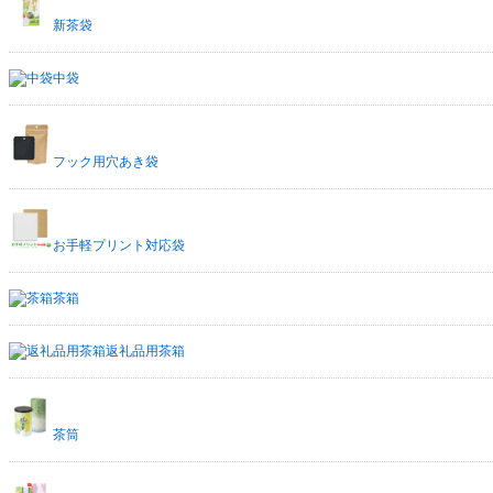
新茶袋
中袋
フック用穴あき袋
お手軽プリント対応袋
茶箱
返礼品用茶箱
茶筒