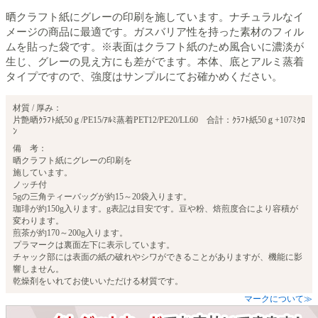
晒クラフト紙にグレーの印刷を施しています。ナチュラルなイ
メージの商品に最適です。ガスバリア性を持った素材のフィル
ムを貼った袋です。※表面はクラフト紙のため風合いに濃淡が
生じ、グレーの見え方にも差がでます。本体、底とアルミ蒸着
タイプですので、強度はサンプルにてお確かめください。
材質 / 厚み：
片艶晒ｸﾗﾌﾄ紙50ｇ/PE15/ｱﾙﾐ蒸着PET12/PE20/LL60 合計：ｸﾗﾌﾄ紙50ｇ+107ﾐｸﾛ
ﾝ
備 考：
晒クラフト紙にグレーの印刷を
施しています。
ノッチ付
5gの三角ティーバッグが約15～20袋入ります。
珈琲が約150g入ります。g表記は目安です。豆や粉、焙煎度合により容積が
変わります。
煎茶が約170～200g入ります。
プラマークは裏面左下に表示しています。
チャック部には表面の紙の破れやシワができることがありますが、機能に影
響しません。
乾燥剤をいれてお使いいただける材質です。
マークについて≫