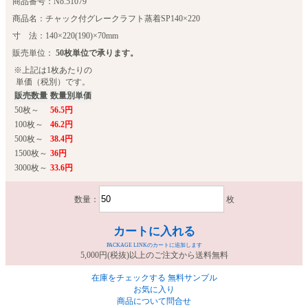
商品番号：No.51079
商品名：チャック付グレークラフト蒸着SP140×220
寸 法：140×220(190)×70mm
販売単位：
50枚単位で承ります。
※上記は1枚あたりの
単価（税別）です。
販売数量
数量別単価
50枚～
56.5円
100枚～
46.2円
500枚～
38.4円
1500枚～
36円
3000枚～
33.6円
数量：
枚
カートに入れる
PACKAGE LINKのカートに追加します
5,000円(税抜)以上のご注文から送料無料
在庫をチェックする
無料サンプル
お気に入り
商品について問合せ