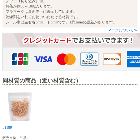
ノッチ（切り込み）付。
煎茶が約85～100g入ります。
プラマークは裏面左下に表示しています。
乾燥剤をいれてお使いいただける材質です。
シール巾は左右各6mm、下5mmです。±約2mmの誤差があります。
マークについて≫
同材質の商品（近い材質含む）
51189
販売単位：50枚～