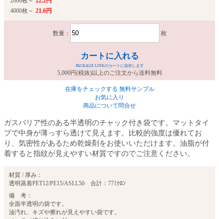
2000枚～
22.2円
4000枚～
21.6円
数量：
枚
カートに入れる
PACKAGE LINKのカートに追加します
5,000円(税抜)以上のご注文から送料無料
在庫をチェックする
無料サンプル
お気に入り
商品について問合せ
ガスバリア性のある半透明のチャック付き袋です。マットタイ
プで中身が薄っすら透けて見えます。比較的強度は優れてお
り、気密性があるため乾燥剤をお使いいただけます。油脂が付
着すると指紋が見えやすい材質ですのでご注意ください。
材質 / 厚み：
透明蒸着PET12/PE15/ASLL50 合計：77ﾐｸﾛﾝ
備 考：
全面半透明の袋です。
油汚れ、キズや擦れが見えやすい袋です。