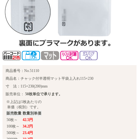
商品番号：No.51110
商品名：チャック付半透明マット平袋上入れ115×230
寸 法：115×230(200)mm
販売単位：
50枚単位で承ります。
※上記は1枚あたりの
単価（税別）です。
販売数量
数量別単価
50枚～
42.5円
100枚～
34.2円
500枚～
23.4円