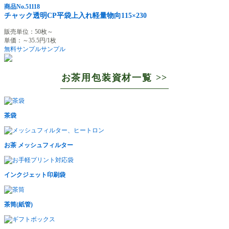
商品No.51118
チャック透明CP平袋上入れ軽量物向115×230
販売単位：50枚～
単価：～35.5円/1枚
無料サンプル
サンプル
お茶用包装資材一覧 >>
茶袋
お茶 メッシュフィルター
インクジェット印刷袋
茶筒(紙管)