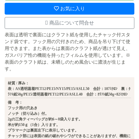
お気に入り
商品について問合せ
表面は透明で裏面にはクラフト紙を使用したチャック付スタ
ンド袋です。フック用の穴付きのため、商品を吊り下げて使
用できます。また表からは裏面のクラフト紙が透けて見え、
ガスバリア性の機能を持ったフィルムを使用しています。※
表面のクラフト紙は、未晒しのため風合いに濃淡が生じま
す。
材質 / 厚み：
表：AS透明蒸着PET12/PE15/NY15/PE15/ASLL50 合計：107ﾐｸﾛﾝ 裏：ｸ
ﾗﾌﾄ紙50g/PE15/透明蒸着PET12/PE15/ASLL40 合計：ｸﾗﾌﾄ紙50g+82ﾐｸﾛﾝ
備 考：
フック用の穴あき
ノッチ（切り込み）付。
2gの三角ティーバッグが約6～8袋入ります。
米が約150ｇ（1合）入ります。
プラマークは裏面左下に表示しています。
チャック部には表面の紙の破れやシワができることがありますが、機能に