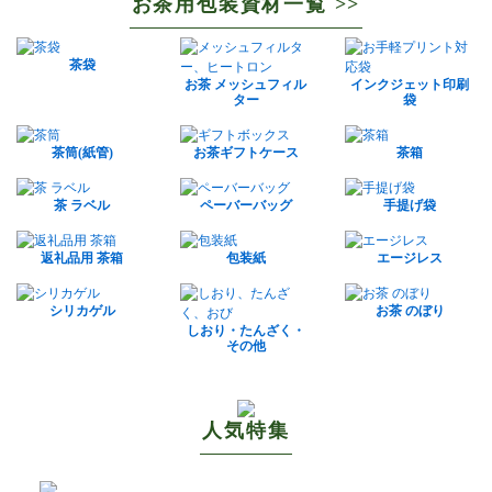
お茶用包装資材一覧 >>
茶袋
お茶 メッシュフィル
インクジェット印刷
ター
袋
茶筒(紙管)
お茶ギフトケース
茶箱
茶 ラベル
ペーバーバッグ
手提げ袋
返礼品用 茶箱
包装紙
エージレス
シリカゲル
お茶 のぼり
しおり・たんざく・
その他
人気特集