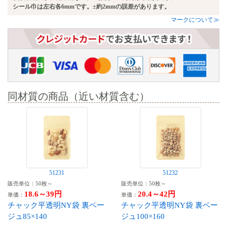
シール巾は左右各6mmです。±約2mmの誤差があります。
マークについて≫
同材質の商品（近い材質含む）
51231
51232
販売単位：50枚～
販売単位：50枚～
18.6～39円
20.4～42円
単価：
単価：
チャック平透明NY袋 裏ベー
チャック平透明NY袋 裏ベー
ジュ85×140
ジュ100×160