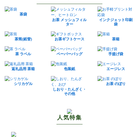
茶袋
お茶 メッシュフィル
インクジェット印刷
ター
袋
茶筒(紙管)
お茶ギフトケース
茶箱
茶 ラベル
ペーバーバッグ
手提げ袋
返礼品用 茶箱
包装紙
エージレス
シリカゲル
お茶 のぼり
しおり・たんざく・
その他
人気特集