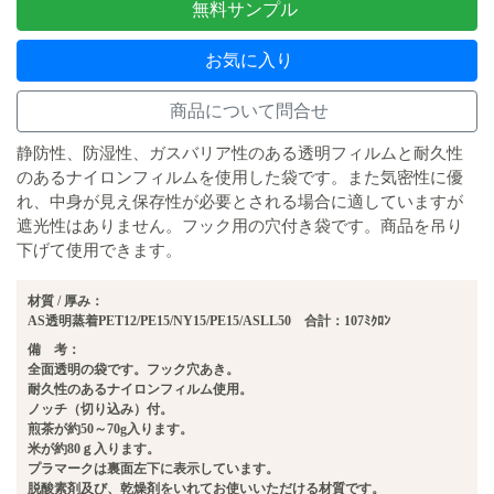
無料サンプル
お気に入り
商品について問合せ
静防性、防湿性、ガスバリア性のある透明フィルムと耐久性
のあるナイロンフィルムを使用した袋です。また気密性に優
れ、中身が見え保存性が必要とされる場合に適していますが
遮光性はありません。フック用の穴付き袋です。商品を吊り
下げて使用できます。
材質 / 厚み：
AS透明蒸着PET12/PE15/NY15/PE15/ASLL50 合計：107ﾐｸﾛﾝ
備 考：
全面透明の袋です。フック穴あき。
耐久性のあるナイロンフィルム使用。
ノッチ（切り込み）付。
煎茶が約50～70g入ります。
米が約80ｇ入ります。
プラマークは裏面左下に表示しています。
脱酸素剤及び、乾燥剤をいれてお使いいただける材質です。