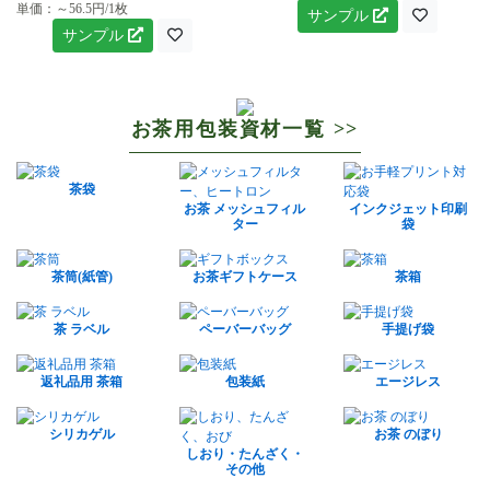
単価：～56.5円/1枚
サンプル
サンプル
お茶用包装資材一覧 >>
茶袋
お茶 メッシュフィル
インクジェット印刷
ター
袋
茶筒(紙管)
お茶ギフトケース
茶箱
茶 ラベル
ペーバーバッグ
手提げ袋
返礼品用 茶箱
包装紙
エージレス
シリカゲル
お茶 のぼり
しおり・たんざく・
その他