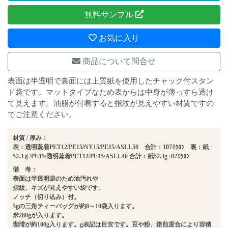
無料サンプル
お気に入り
商品について問合せ
表面は半透明で裏面には上質紙を使用したチャック付スタン
ド袋です。マットタイプなため表からは中身が薄っすら透け
て見えます。油脂が付着すると指紋が見えやすい材質ですの
でご注意ください。
材質 / 厚み：
表：透明蒸着PET12/PE15/NY15/PE15/ASLL50 合計：107ﾐｸﾛﾝ 裏：紙
52.3ｇ/PE15/透明蒸着PET12/PE15/ASLL40 合計：紙52.3g+82ﾐｸﾛﾝ
備 考：
表面は半透明袋のため油汚れや
指紋、キズが見えやすい袋です。
ノッチ（切り込み）付。
5gの三角ティーバッグが約8～10袋入ります。
米280gが入ります。
珈琲が約100g入ります。g表記は目安です。豆や粉、焙煎度合により容積