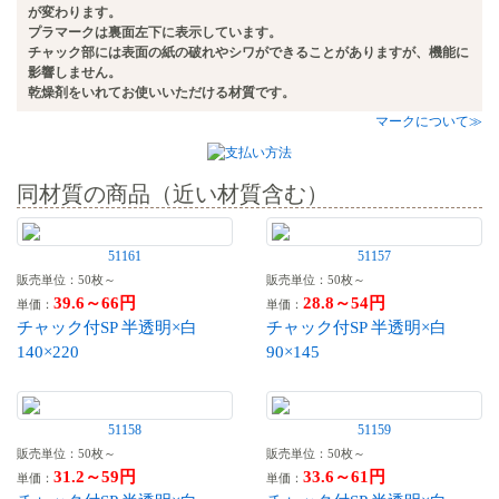
が変わります。
プラマークは裏面左下に表示しています。
チャック部には表面の紙の破れやシワができることがありますが、機能に
影響しません。
乾燥剤をいれてお使いいただける材質です。
マークについて≫
同材質の商品（近い材質含む）
51161
51157
販売単位：50枚～
販売単位：50枚～
39.6～66円
28.8～54円
単価：
単価：
チャック付SP 半透明×白
チャック付SP 半透明×白
140×220
90×145
51158
51159
販売単位：50枚～
販売単位：50枚～
31.2～59円
33.6～61円
単価：
単価：