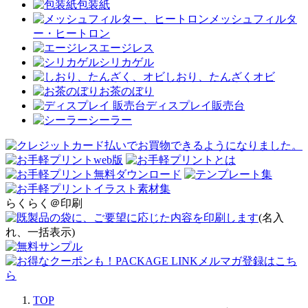
包装紙
メッシュフィルタ
ー・ヒートロン
エージレス
シリカゲル
しおり、たんざくオビ
お茶のぼり
ディスプレイ販売台
シーラー
らくらく＠印刷
(名入
れ、一括表示)
TOP