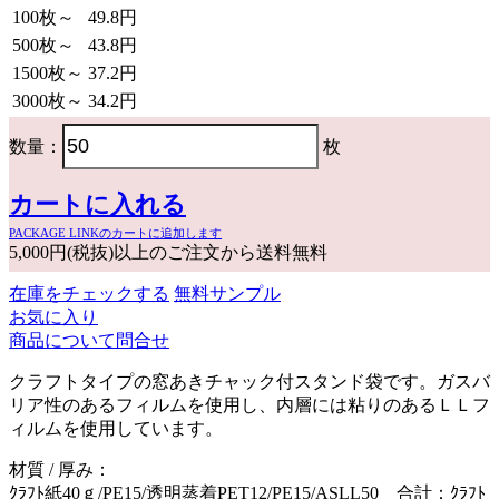
100枚～
49.8円
500枚～
43.8円
1500枚～
37.2円
3000枚～
34.2円
数量：
枚
カートに入れる
PACKAGE LINKのカートに追加します
5,000円(税抜)以上のご注文から送料無料
在庫をチェックする
無料サンプル
お気に入り
商品について問合せ
クラフトタイプの窓あきチャック付スタンド袋です。ガスバ
リア性のあるフィルムを使用し、内層には粘りのあるＬＬフ
ィルムを使用しています。
材質 / 厚み：
ｸﾗﾌﾄ紙40ｇ/PE15/透明蒸着PET12/PE15/ASLL50 合計：ｸﾗﾌﾄ