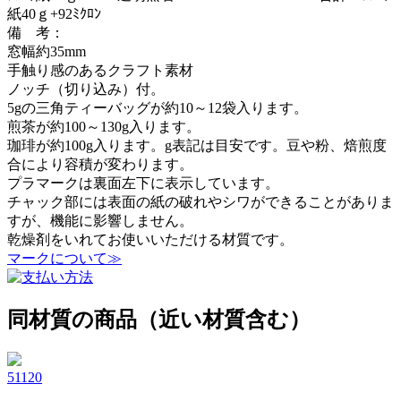
紙40ｇ+92ﾐｸﾛﾝ
備 考：
窓幅約35mm
手触り感のあるクラフト素材
ノッチ（切り込み）付。
5gの三角ティーバッグが約10～12袋入ります。
煎茶が約100～130g入ります。
珈琲が約100g入ります。g表記は目安です。豆や粉、焙煎度
合により容積が変わります。
プラマークは裏面左下に表示しています。
チャック部には表面の紙の破れやシワができることがありま
すが、機能に影響しません。
乾燥剤をいれてお使いいただける材質です。
マークについて≫
同材質の商品（近い材質含む）
51120