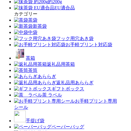
約200g
EU適合品
カテゴリー
茶袋
新茶袋
中袋
フック用穴あき袋
お手軽プリント対応袋
茶箱
返礼品用茶箱
茶筒
あららぎ
返礼品用あららぎ
ギフトボックス
茶 ラベル
お手軽プリント専用
シール
手提げ袋
ペーパーバッグ