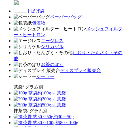
手提げ袋
ペーパーバッグ
包装紙
メッシュフィルタ
ー・ヒートロン
エージレス
シリカゲル
しおり・たんざく・その
他
お茶のぼり
ディスプレイ販売台
シーラー
茶袋/ グラム別
約100g～ 茶袋
約200g～ 茶袋
約500g～ 茶袋
抹茶袋/ グラム別
約30～50g
約80～100g