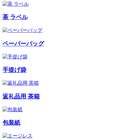
茶 ラベル
ペーバーバッグ
手提げ袋
返礼品用 茶箱
包装紙