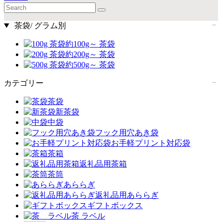
茶袋/ グラム別
約100g～ 茶袋
約200g～ 茶袋
約500g～ 茶袋
カテゴリー
茶袋
新茶袋
中袋
フック用穴あき袋
お手軽プリント対応袋
茶箱
返礼品用茶箱
茶筒
あららぎ
返礼品用あららぎ
ギフトボックス
茶 ラベル