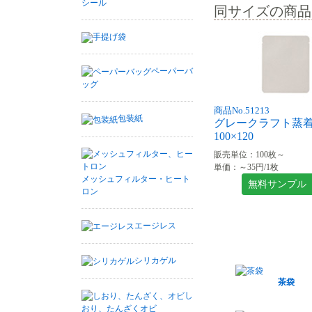
シール
同サイズの商品
手提げ袋
ペーパーバ
ッグ
商品No.51213
包装紙
グレークラフト蒸
100×120
販売単位：100枚～
単価：～35円/1枚
メッシュフィルター・ヒート
無料サンプル
ロン
エージレス
シリカゲル
茶袋
し
おり、たんざくオビ