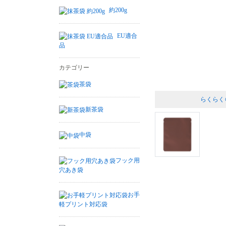
約200g
EU適合
品
カテゴリー
茶袋
らくらく
新茶袋
中袋
フック用
穴あき袋
お手
軽プリント対応袋