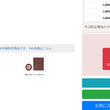
1,00
2,00
3,00
※上記は1枚あた
＠印刷対応商品です。
Web見積はこちら
P
お気に