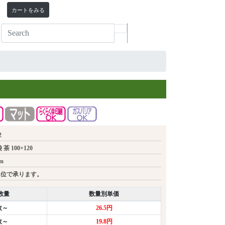
カートをみる
2
 100×120
m
単位で承ります。
数量
数量別単価
枚～
26.5円
枚～
19.8円