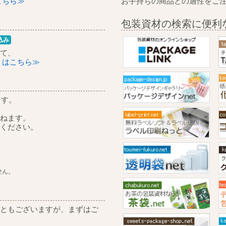
こちら≫
お手持ちの商品との適性をご
包装資材の検索に便利
込み
て、
くはこちら≫
ます。
ねます。
ください。
せん。
ともございますが、まずはご