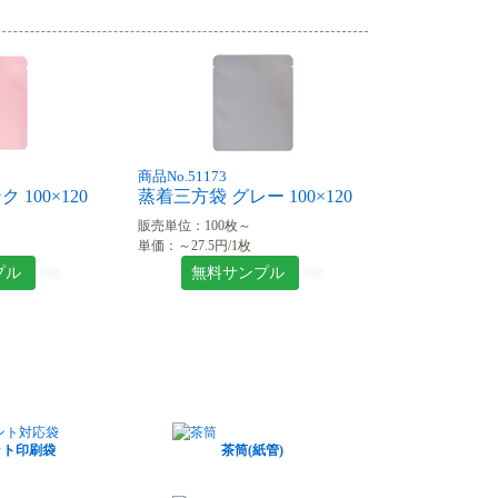
商品No.51173
100×120
蒸着三方袋 グレー 100×120
販売単位：100枚～
単価：～27.5円/1枚
プル
無料サンプル
ット印刷袋
茶筒(紙管)