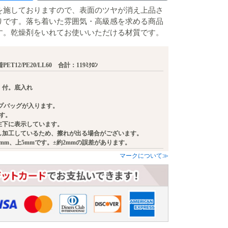
を施しておりますので、表面のツヤが消え上品さ
りです。落ち着いた雰囲気・高級感を求める商品
す。乾燥剤をいれてお使いいただける材質です。
蒸着PET12/PE20/LL60 合計：119ﾐｸﾛﾝ
）付。底入れ
リップバッグが入ります。
ます。
左下に表示しています。
し加工しているため、擦れが出る場合がございます。
mm、上5mmです。±約2mmの誤差があります。
マークについて≫