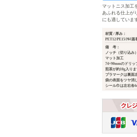
マットニス加工
あふれる仕上が
にも適していま
材質 / 厚み：
PET12/PE15/ｱﾙﾐ
備 考：
ノッチ（切り込み
マット加工
74×90mmのド
煎茶が約10g入り
プラマークは裏面
袋の表面をツヤ消
シール巾は左右各6