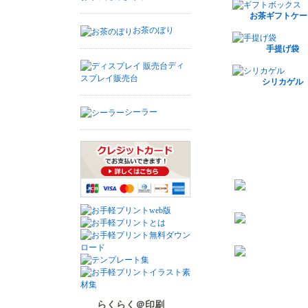
お茶ギフトケー
お茶のぼり
手提げ袋
ディ
スプレイ販売台
シリカゲル
シーラー
らくらく＠印刷