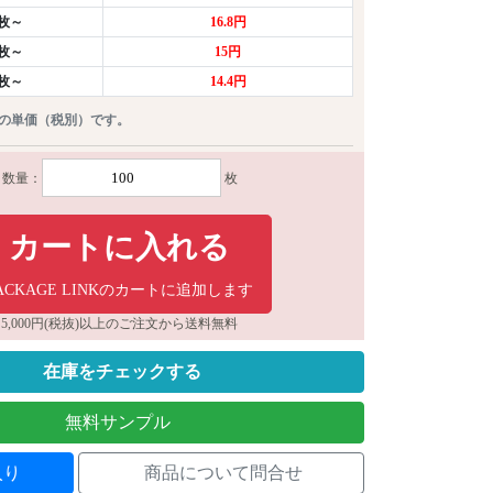
0枚～
16.8円
0枚～
15円
0枚～
14.4円
りの単価（税別）です。
数量：
枚
カートに入れる
ACKAGE LINKのカートに追加します
5,000円(税抜)以上のご注文から送料無料
在庫をチェックする
無料サンプル
入り
商品について問合せ