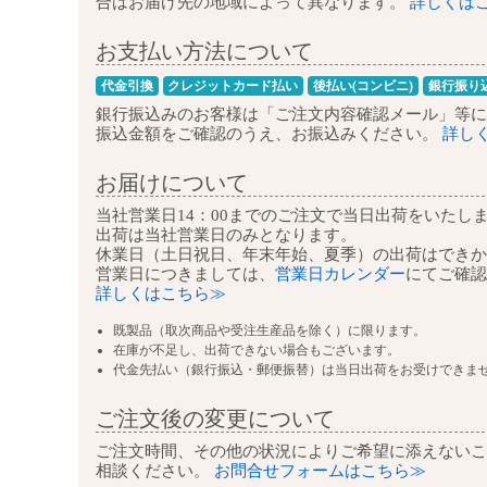
合はお届け先の地域によって異なります。
詳しくは
お支払い方法について
代金引換
クレジットカード払い
後払い(コンビニ)
銀行振り
銀行振込みのお客様は
「ご注文内容確認メール」等に
振込金額をご確認のうえ、お振込みください。
詳し
お届けについて
当社営業日14：00までのご注文で
当日出荷をいたし
出荷は当社営業日のみとなります。
休業日（土日祝日、年末年始、夏季）の
出荷はできか
営業日につきましては、
営業日カレンダー
にて
ご確認
詳しくはこちら≫
既製品（取次商品や受注生産品を除く）に限ります。
在庫が不足し、出荷できない場合もございます。
代金先払い（銀行振込・郵便振替）は当日出荷をお受けできま
ご注文後の変更について
ご注文時間、その他の状況によりご希望に添えないこ
相談ください。
お問合せフォームはこちら≫