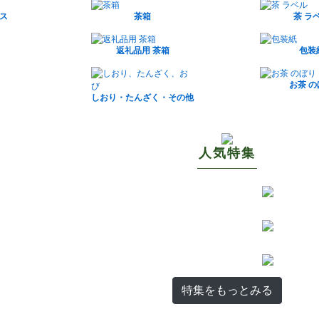
ス
茶箱
茶 ラ
返礼品用 茶箱
包装
お茶 
しおり・たんざく・その他
人気特集
特集をもっとみる