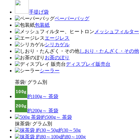
手提げ袋
ペーパーバッグ
包装紙
メッシュフィルター
エージレス
シリカゲル
しおり・たんざく・その他
お茶のぼり
ディスプレイ販売台
シーラー
茶袋/ グラム別
約100g～ 茶袋
約200g～ 茶袋
約500g～ 茶袋
抹茶袋/ グラム別
約30～50g
約80～100g