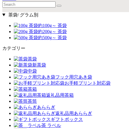
茶袋/ グラム別
約100g～ 茶袋
約200g～ 茶袋
約500g～ 茶袋
カテゴリー
茶袋
新茶袋
中袋
フック用穴あき袋
お手軽プリント対応袋
茶箱
返礼品用茶箱
茶筒
あららぎ
返礼品用あららぎ
ギフトボックス
茶 ラベル