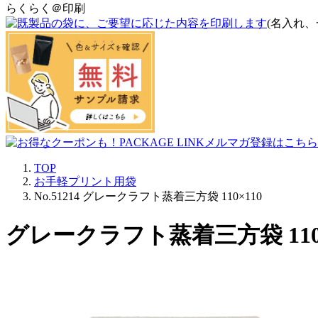
らくらく＠印刷
(名入れ、
TOP
お手軽プリント用袋
No.51214 グレークラフト蒸着三方袋 110×110
グレークラフト蒸着三方袋 110×