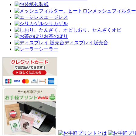
包装紙
メッシュフィルター
エージレス
シリカゲル
しおり、たんざくオビ
お茶のぼり
ディスプレイ販売台
シーラー