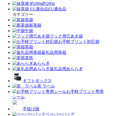
約200g
EU適合品
カテゴリー
茶袋
新茶袋
中袋
フック用穴あき袋
お手軽プリント対応袋
茶箱
返礼品用茶箱
茶筒
あららぎ
返礼品用あららぎ
ギフトボックス
茶 ラベル
お手軽プリント専用
シール
手提げ袋
ペーパーバッグ