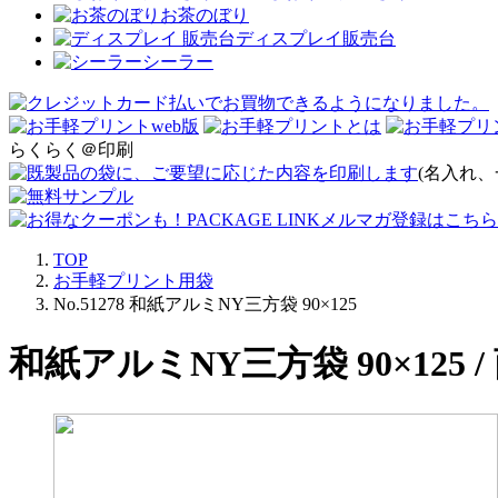
お茶のぼり
ディスプレイ販売台
シーラー
らくらく＠印刷
(名入れ、
TOP
お手軽プリント用袋
No.51278 和紙アルミNY三方袋 90×125
和紙アルミNY三方袋 90×125 