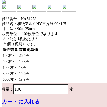
商品番号：No.51278
商品名：和紙アルミNY三方袋 90×125
寸 法：90×125mm
販売単位：
100枚単位で承ります。
※上記は1枚あたりの
単価（税別）です。
販売数量
数量別単価
100枚～
26.5円
500枚～
19.8円
1000枚～
18円
3000枚～
15.6円
6000枚～
13.8円
数量：
枚
カートに入れる