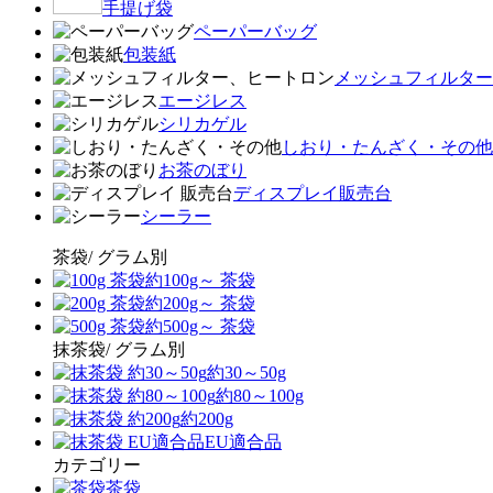
手提げ袋
ペーパーバッグ
包装紙
メッシュフィルター
エージレス
シリカゲル
しおり・たんざく・その他
お茶のぼり
ディスプレイ販売台
シーラー
茶袋/ グラム別
約100g～ 茶袋
約200g～ 茶袋
約500g～ 茶袋
抹茶袋/ グラム別
約30～50g
約80～100g
約200g
EU適合品
カテゴリー
茶袋