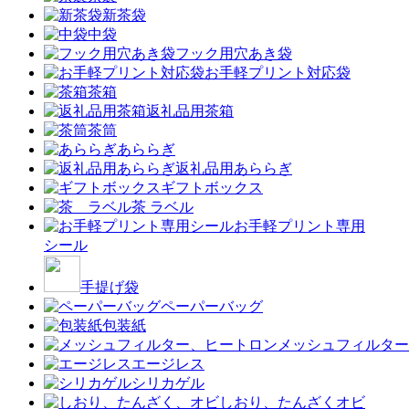
新茶袋
中袋
フック用穴あき袋
お手軽プリント対応袋
茶箱
返礼品用茶箱
茶筒
あららぎ
返礼品用あららぎ
ギフトボックス
茶 ラベル
お手軽プリント専用
シール
手提げ袋
ペーパーバッグ
包装紙
メッシュフィルター
エージレス
シリカゲル
しおり、たんざくオビ