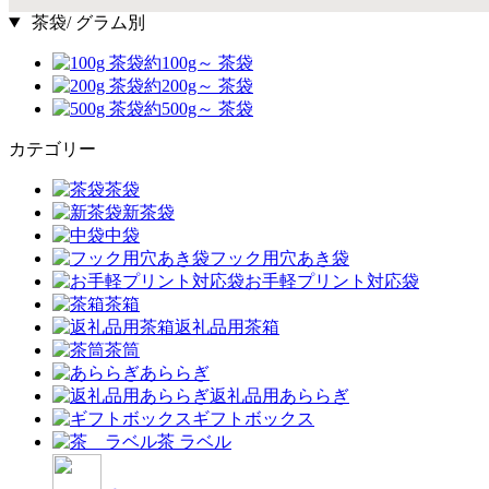
茶袋/ グラム別
約100g～ 茶袋
約200g～ 茶袋
約500g～ 茶袋
カテゴリー
茶袋
新茶袋
中袋
フック用穴あき袋
お手軽プリント対応袋
茶箱
返礼品用茶箱
茶筒
あららぎ
返礼品用あららぎ
ギフトボックス
茶 ラベル