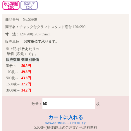
商品番号：No.50309
商品名：チャック付クラフトスタンド窓付 120×200
寸 法：120×200(170)×55mm
販売単位：
50枚単位で承ります。
※上記は1枚あたりの
単価（税別）です。
販売数量
数量別単価
50枚～
56.5円
100枚～
49.8円
500枚～
43.8円
1500枚～
37.2円
3000枚～
34.2円
数量：
枚
カートに入れる
PACKAGE LINKのカートに追加します
5,000円(税抜)以上のご注文から送料無料