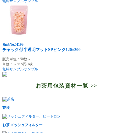
無料サンプル
サンプル
商品No.51199
チャック付半透明マットSPピンク120×200
販売単位：50枚～
単価：～56.5円/1枚
無料サンプル
サンプル
お茶用包装資材一覧 >>
茶袋
お茶 メッシュフィルター