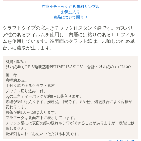
在庫をチェックする
無料サンプル
お気に入り
商品について問合せ
クラフトタイプの窓あきチャック付スタンド袋です。ガスバリ
ア性のあるフィルムを使用し、内層には粘りのあるＬＬフィル
ムを使用しています。※表面のクラフト紙は、未晒しのため風
合いに濃淡が生じます。
材質 / 厚み：
ｸﾗﾌﾄ紙40ｇ/PE15/透明蒸着PET12/PE15/ASLL50 合計：ｸﾗﾌﾄ紙40ｇ+92ﾐｸﾛﾝ
備 考：
窓幅約35mm
手触り感のあるクラフト素材
ノッチ（切り込み）付。
5gの三角ティーバッグが約8～10袋入ります。
珈琲が約100g入ります。g表記は目安です。豆や粉、焙煎度合により容積が
変わります。
煎茶が約100～150ｇ入ります。
プラマークは裏面左下に表示しています。
チャック部には表面の紙の破れやシワができることがありますが、機能に影
響しません。
乾燥剤をいれてお使いいただける材質です。