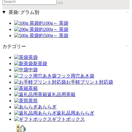
茶袋/ グラム別
約100g～ 茶袋
約200g～ 茶袋
約500g～ 茶袋
カテゴリー
茶袋
新茶袋
中袋
フック用穴あき袋
お手軽プリント対応袋
茶箱
返礼品用茶箱
茶筒
あららぎ
返礼品用あららぎ
ギフトボックス