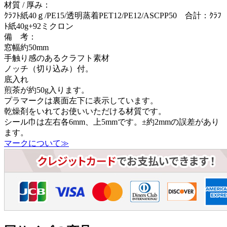
材質 / 厚み：
ｸﾗﾌﾄ紙40ｇ/PE15/透明蒸着PET12/PE12/ASCPP50 合計：ｸﾗﾌ
ﾄ紙40g+92ミクロン
備 考：
窓幅約50mm
手触り感のあるクラフト素材
ノッチ（切り込み）付。
底入れ
煎茶が約50g入ります。
プラマークは裏面左下に表示しています。
乾燥剤をいれてお使いいただける材質です。
シール巾は左右各6mm、上5mmです。±約2mmの誤差があり
ます。
マークについて≫