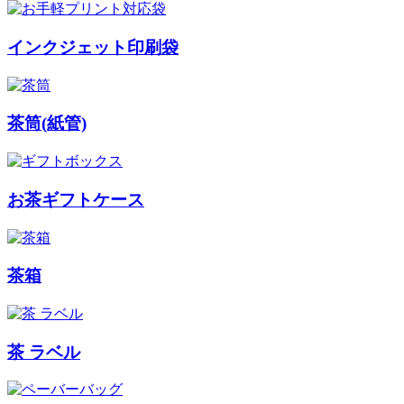
インクジェット印刷袋
茶筒(紙管)
お茶ギフトケース
茶箱
茶 ラベル