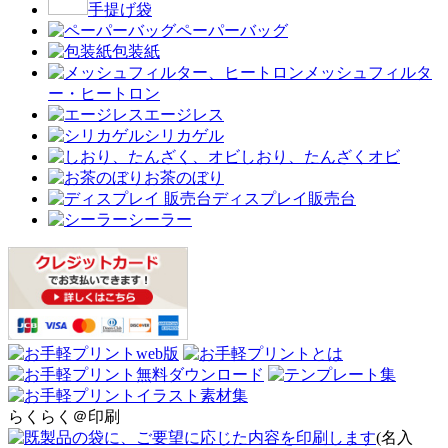
手提げ袋
ペーパーバッグ
包装紙
メッシュフィルタ
ー・ヒートロン
エージレス
シリカゲル
しおり、たんざくオビ
お茶のぼり
ディスプレイ販売台
シーラー
らくらく＠印刷
(名入