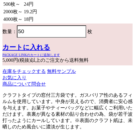
500枚～
24円
2000枚～
19.2円
4000枚～
18円
数量：
枚
カートに入れる
PACKAGE LINKのカートに追加します
5,000円(税抜)以上のご注文から送料無料
在庫をチェックする
無料サンプル
お気に入り
商品について問合せ
クラフトタイプの窓付三方袋です。ガスバリア性のあるフィ
ルムを使用しています。中身が見えるので、消費者に安心感
を与えます。お菓子やティーバッグなどに幅広くご利用いた
だけます。表裏が異なる素材の貼り合わせの為、袋が若干波
打ったようにカールしています。※表面のクラフト紙は、未
晒しのため風合いに濃淡が生じます。