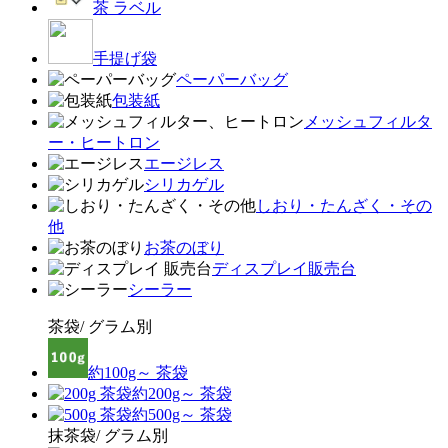
茶 ラベル
手提げ袋
ペーパーバッグ
包装紙
メッシュフィルタ
ー・ヒートロン
エージレス
シリカゲル
しおり・たんざく・その
他
お茶のぼり
ディスプレイ販売台
シーラー
茶袋/ グラム別
約100g～ 茶袋
約200g～ 茶袋
約500g～ 茶袋
抹茶袋/ グラム別