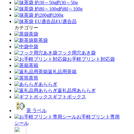
約30～50g
約80～100g
約200g
EU適合品
カテゴリー
茶袋
新茶袋
中袋
フック用穴あき袋
お手軽プリント対応袋
茶箱
返礼品用茶箱
茶筒
あららぎ
返礼品用あららぎ
ギフトボックス
茶 ラベル
お手軽プリント専用
シール