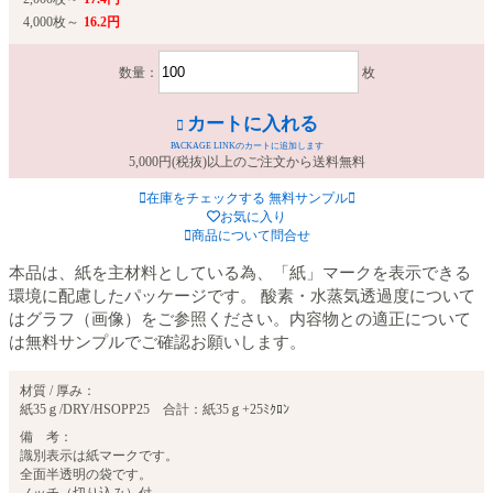
4,000枚～
16.2円
数量：
枚
カートに入れる
PACKAGE LINKのカートに追加します
5,000円(税抜)以上のご注文から送料無料
在庫をチェックする
無料サンプル
お気に入り
商品について問合せ
本品は、紙を主材料としている為、「紙」マークを表示できる
環境に配慮したパッケージです。 酸素・水蒸気透過度について
はグラフ（画像）をご参照ください。内容物との適正について
は無料サンプルでご確認お願いします。
材質 / 厚み：
紙35ｇ/DRY/HSOPP25 合計：紙35ｇ+25ﾐｸﾛﾝ
備 考：
識別表示は紙マークです。
全面半透明の袋です。