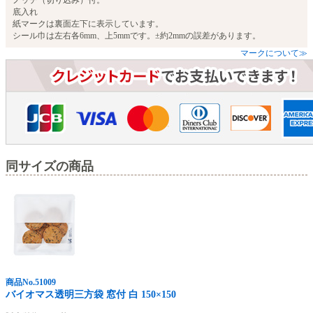
ノッチ（切り込み）付。
底入れ
紙マークは裏面左下に表示しています。
シール巾は左右各6mm、上5mmです。±約2mmの誤差があります。
マークについて≫
同サイズの商品
商品No.51009
バイオマス透明三方袋 窓付 白 150×150