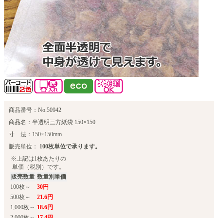
商品番号：No.50942
商品名：半透明三方紙袋 150×150
寸 法：150×150mm
販売単位：
100枚単位で承ります。
※上記は1枚あたりの
単価（税別）です。
販売数量
数量別単価
100枚～
30円
500枚～
21.6円
1,000枚～
18.6円
2,000枚～
17.4円