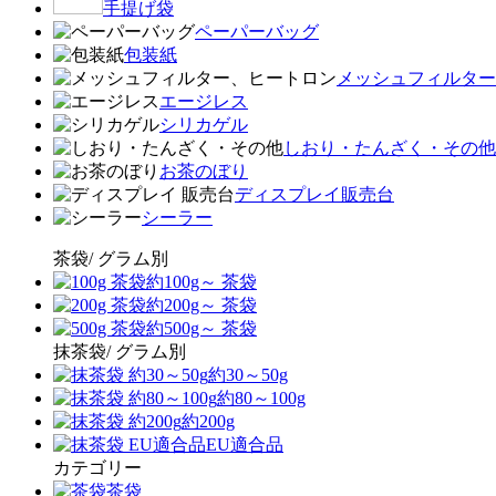
手提げ袋
ペーパーバッグ
包装紙
メッシュフィルター
エージレス
シリカゲル
しおり・たんざく・その他
お茶のぼり
ディスプレイ販売台
シーラー
茶袋/ グラム別
約100g～ 茶袋
約200g～ 茶袋
約500g～ 茶袋
抹茶袋/ グラム別
約30～50g
約80～100g
約200g
EU適合品
カテゴリー
茶袋