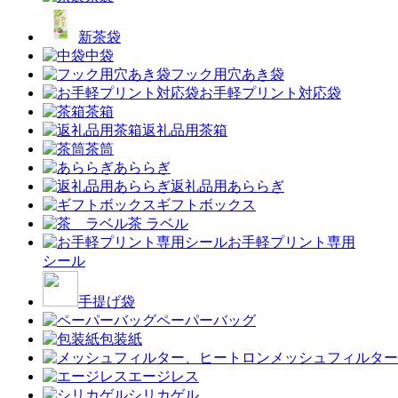
新茶袋
中袋
フック用穴あき袋
お手軽プリント対応袋
茶箱
返礼品用茶箱
茶筒
あららぎ
返礼品用あららぎ
ギフトボックス
茶 ラベル
お手軽プリント専用
シール
手提げ袋
ペーパーバッグ
包装紙
メッシュフィルター
エージレス
シリカゲル