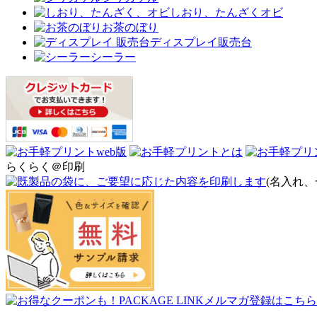
しおり、たんざくオビ
お茶のぼり
ディスプレイ販売台
シーラー
らくらく＠印刷
(名入れ、