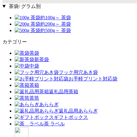
茶袋/ グラム別
約100g～ 茶袋
約200g～ 茶袋
約500g～ 茶袋
カテゴリー
茶袋
新茶袋
中袋
フック用穴あき袋
お手軽プリント対応袋
茶箱
返礼品用茶箱
茶筒
あららぎ
返礼品用あららぎ
ギフトボックス
茶 ラベル