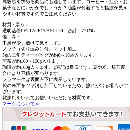
高級感を求める商品にも適しています。コーヒー・紅茶・お
菓子などにいかがでしょうか？油脂が付着すると指紋が見え
やすい材質ですのでご注意ください。
材質 / 厚み：
透明蒸着PET12/PE15/ASLL50 合計：77ﾐｸﾛﾝ
備 考：
中身が少し透けて見えます。
ノッチ（切り込み）付。マット加工。
5gの三角ティーバッグが約8～10袋入ります。
煎茶が約100～150g入ります。
珈琲が約100g入ります。g表記は目安です。豆や粉、焙煎度
合により容積が変わります。
プラマークは裏面左下に表示しています。
袋の表面をツヤ消し加工しているため、擦れが出る場合がご
ざいます。
乾燥剤をいれてお使いいただける材質です。
マークについて≫