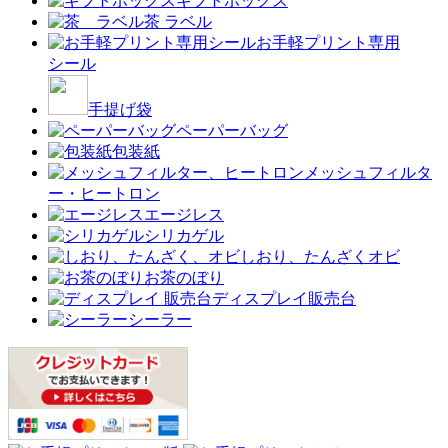
ギフトボックス
茶 ラベル
お手軽プリント専用
シール
手提げ袋
ペーパーバッグ
包装紙
メッシュフィルタ
ー・ヒートロン
エージレス
シリカゲル
しおり、たんざくオビ
お茶のぼり
ディスプレイ販売台
シーラー