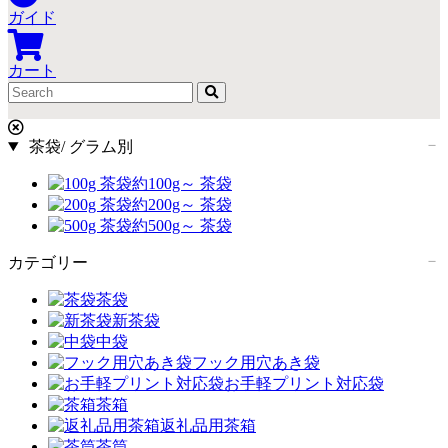
ガイド
カート
茶袋/ グラム別
約100g～ 茶袋
約200g～ 茶袋
約500g～ 茶袋
カテゴリー
茶袋
新茶袋
中袋
フック用穴あき袋
お手軽プリント対応袋
茶箱
返礼品用茶箱
茶筒