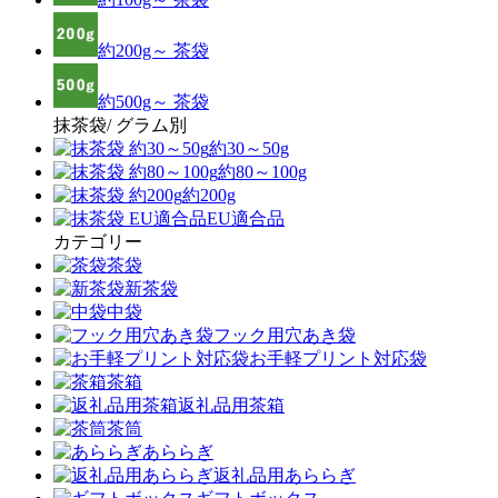
約200g～ 茶袋
約500g～ 茶袋
抹茶袋/ グラム別
約30～50g
約80～100g
約200g
EU適合品
カテゴリー
茶袋
新茶袋
中袋
フック用穴あき袋
お手軽プリント対応袋
茶箱
返礼品用茶箱
茶筒
あららぎ
返礼品用あららぎ