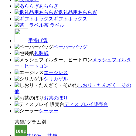
あららぎ
返礼品用あららぎ
ギフトボックス
茶 ラベル
手提げ袋
ペーパーバッグ
包装紙
メッシュフィルタ
ー・ヒートロン
エージレス
シリカゲル
しおり・たんざく・その
他
お茶のぼり
ディスプレイ販売台
シーラー
茶袋/ グラム別
約100g～ 茶袋