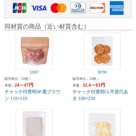
同材質の商品（近い材質含む）
51067
50796
販売単位：50枚～
販売単位：50枚～
24～47円
32.4～61円
単価：
単価：
チャック付透明SP 裏ブラウ
チャック付透明LL平袋穴あ
ン 110×110
き 160×230