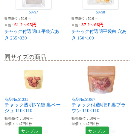
50797
50798
販売単位：50枚～
販売単位：50枚～
61.2～95円
37.2～66円
単価：
単価：
チャック付透明LL平袋穴あ
チャック付透明平袋白 穴あ
き 235×330
き 150×160
同サイズの商品
商品No.51235
商品No.51067
チャック透明NY袋 裏ベー
チャック付透明SP 裏ブラ
ジュ 110×110
ウン 110×110
販売単位：50枚～
販売単位：50枚～
単価：～47円/1枚
単価：～47円/1枚
サンプル
サンプル