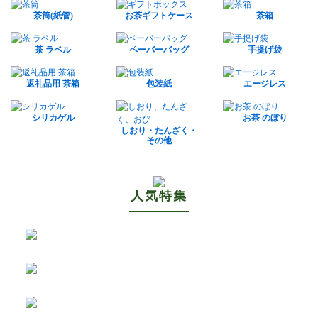
茶筒(紙管)
お茶ギフトケース
茶箱
茶 ラベル
ペーバーバッグ
手提げ袋
返礼品用 茶箱
包装紙
エージレス
シリカゲル
お茶 のぼり
しおり・たんざく・
その他
人気特集