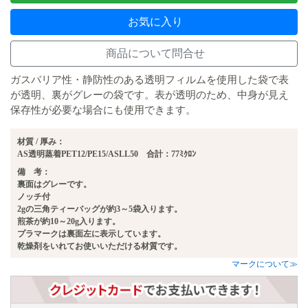
お気に入り
商品について問合せ
ガスバリア性・静防性のある透明フィルムを使用した袋で表
が透明、裏がグレーの袋です。表が透明のため、中身が見え
保存性が必要な場合にも使用できます。
材質 / 厚み：
AS透明蒸着PET12/PE15/ASLL50 合計：77ﾐｸﾛﾝ
備 考：
裏面はグレーです。
ノッチ付
2gの三角ティーバッグが約3～5袋入ります。
煎茶が約10～20g入ります。
プラマークは裏面左に表示しています。
乾燥剤をいれてお使いいただける材質です。
マークについて≫