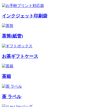
インクジェット印刷袋
茶筒(紙管)
お茶ギフトケース
茶箱
茶 ラベル