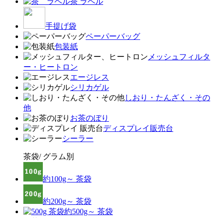
茶 ラベル
手提げ袋
ペーパーバッグ
包装紙
メッシュフィルタ
ー・ヒートロン
エージレス
シリカゲル
しおり・たんざく・その
他
お茶のぼり
ディスプレイ販売台
シーラー
茶袋/ グラム別
約100g～ 茶袋
約200g～ 茶袋
約500g～ 茶袋