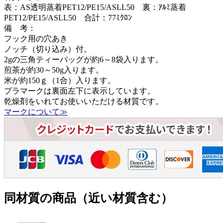
表：AS透明蒸着PET12/PE15/ASLL50 裏：ｱﾙﾐ蒸着
PET12/PE15/ASLL50 合計：77ﾐｸﾛﾝ
備 考：
フック用の穴あき
ノッチ（切り込み）付。
2gの三角ティーバッグが約6～8袋入ります。
煎茶が約30～50g入ります。
米が約150ｇ（1合）入ります。
プラマークは裏面左下に表示しています。
乾燥剤をいれてお使いいただける材質です。
マークについて≫
同材質の商品（近い材質含む）