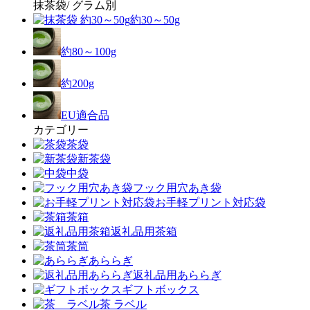
抹茶袋/ グラム別
約30～50g
約80～100g
約200g
EU適合品
カテゴリー
茶袋
新茶袋
中袋
フック用穴あき袋
お手軽プリント対応袋
茶箱
返礼品用茶箱
茶筒
あららぎ
返礼品用あららぎ
ギフトボックス
茶 ラベル