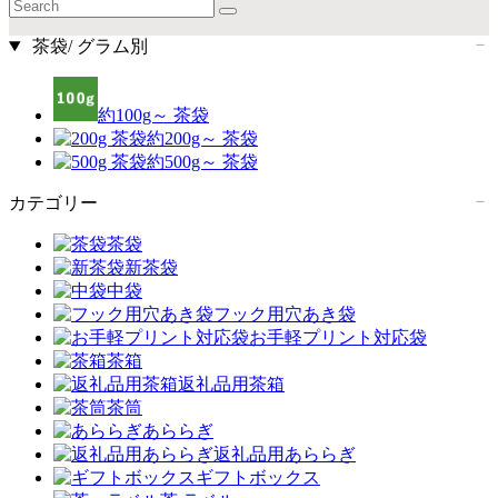
茶袋/ グラム別
約100g～ 茶袋
約200g～ 茶袋
約500g～ 茶袋
カテゴリー
茶袋
新茶袋
中袋
フック用穴あき袋
お手軽プリント対応袋
茶箱
返礼品用茶箱
茶筒
あららぎ
返礼品用あららぎ
ギフトボックス