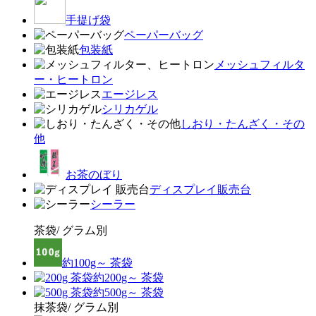
手提げ袋
ペーパーバッグ
包装紙
メッシュフィルタ
ー・ヒートロン
エージレス
シリカゲル
しおり・たんざく・その
他
お茶のぼり
ディスプレイ販売台
シーラー
茶袋/ グラム別
約100g～ 茶袋
約200g～ 茶袋
約500g～ 茶袋
抹茶袋/ グラム別