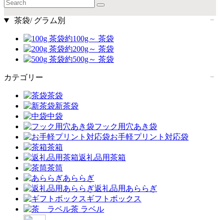
茶袋/ グラム別
約100g～ 茶袋
約200g～ 茶袋
約500g～ 茶袋
カテゴリー
茶袋
新茶袋
中袋
フック用穴あき袋
お手軽プリント対応袋
茶箱
返礼品用茶箱
茶筒
あららぎ
返礼品用あららぎ
ギフトボックス
茶 ラベル