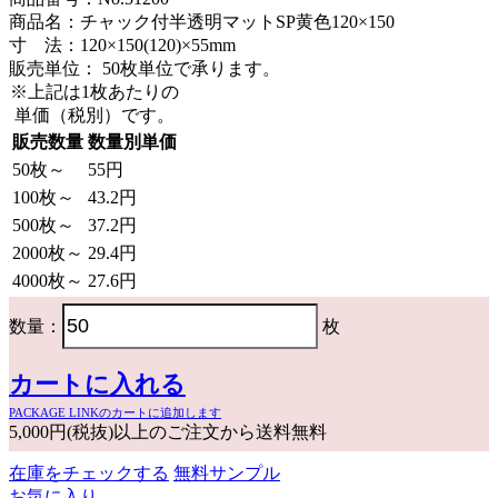
商品名：チャック付半透明マットSP黄色120×150
寸 法：120×150(120)×55mm
販売単位：
50枚単位で承ります。
※上記は1枚あたりの
単価（税別）です。
販売数量
数量別単価
50枚～
55円
100枚～
43.2円
500枚～
37.2円
2000枚～
29.4円
4000枚～
27.6円
数量：
枚
カートに入れる
PACKAGE LINKのカートに追加します
5,000円(税抜)以上のご注文から送料無料
在庫をチェックする
無料サンプル
お気に入り