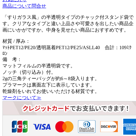
商品について問合せ
「すりガラス風」の半透明タイプのチャック付スタンド袋で
す。クリアなタイプと違い上品さや可愛さを出したい商品企
画にいかがですか。中身を見せたい商品におすすめです。
材質 / 厚み：
ﾏｯﾄPET12/PE20/透明蒸着PET12/PE25/ASLL40 合計：109ﾐｸ
ﾛﾝ
備 考：
マットフィルムの半透明袋です。
ノッチ（切り込み）付。
2gの三角ティーバッグが約6～8袋入ります。
プラマークは裏面左下に表示しています。
乾燥剤をいれてお使いいただける材質です。
マークについて≫