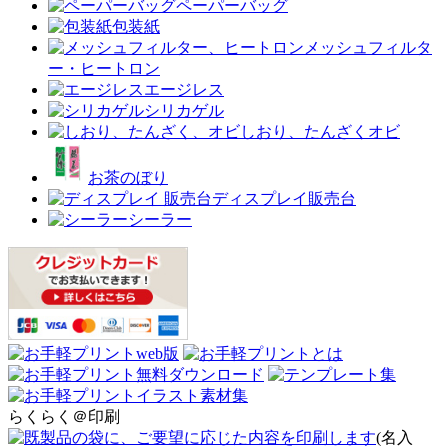
ペーパーバッグ
包装紙
メッシュフィルタ
ー・ヒートロン
エージレス
シリカゲル
しおり、たんざくオビ
お茶のぼり
ディスプレイ販売台
シーラー
らくらく＠印刷
(名入