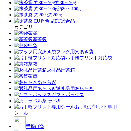
約30～50g
約80～100g
約200g
EU適合品
カテゴリー
茶袋
新茶袋
中袋
フック用穴あき袋
お手軽プリント対応袋
茶箱
返礼品用茶箱
茶筒
あららぎ
返礼品用あららぎ
ギフトボックス
茶 ラベル
お手軽プリント専用
シール
手提げ袋