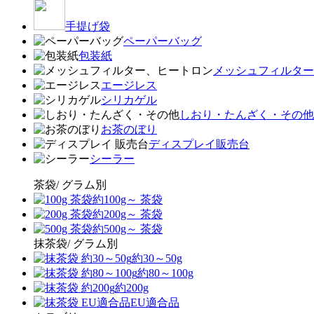
手提げ袋
ペーパーバッグ
包装紙
メッシュフィルター
エージレス
シリカゲル
しおり・たんざく・その他
お茶のぼり
ディスプレイ販売台
シーラー
茶袋/ グラム別
約100g～ 茶袋
約200g～ 茶袋
約500g～ 茶袋
抹茶袋/ グラム別
約30～50g
約80～100g
約200g
EU適合品