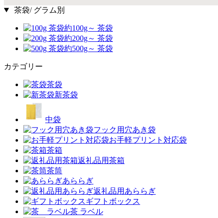
茶袋/ グラム別
約100g～ 茶袋
約200g～ 茶袋
約500g～ 茶袋
カテゴリー
茶袋
新茶袋
中袋
フック用穴あき袋
お手軽プリント対応袋
茶箱
返礼品用茶箱
茶筒
あららぎ
返礼品用あららぎ
ギフトボックス
茶 ラベル