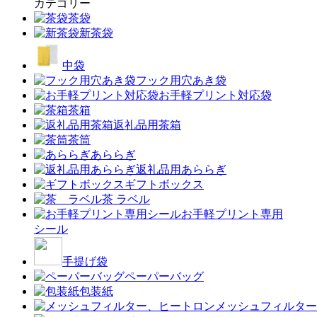
カテゴリー
茶袋
新茶袋
中袋
フック用穴あき袋
お手軽プリント対応袋
茶箱
返礼品用茶箱
茶筒
あららぎ
返礼品用あららぎ
ギフトボックス
茶 ラベル
お手軽プリント専用
シール
手提げ袋
ペーパーバッグ
包装紙
メッシュフィルター